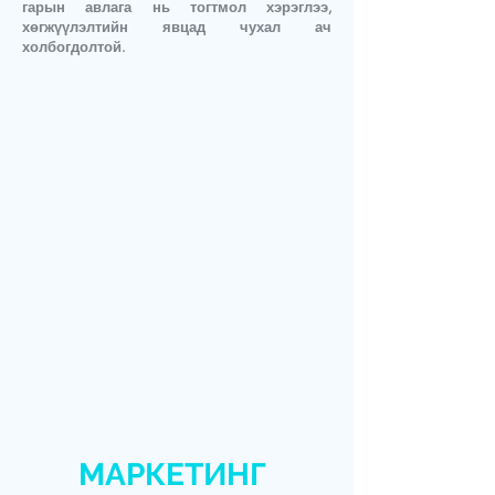
гарын авлага нь тогтмол хэрэглээ,
хөгжүүлэлтийн явцад чухал ач
холбогдолтой.
МАРКЕТИНГ