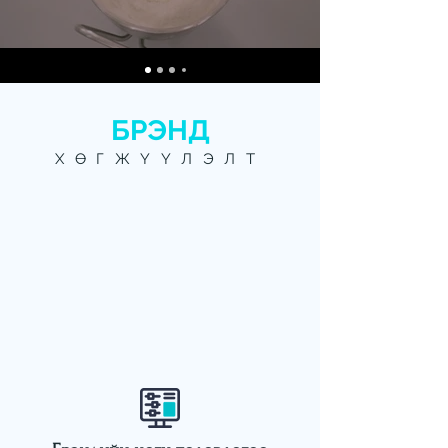
БРЭНД
ХӨГЖҮҮЛЭЛТ