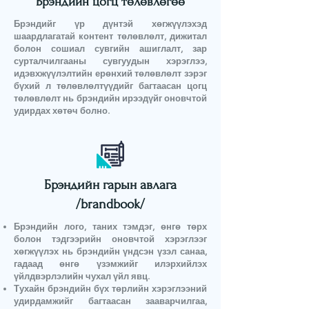
Брэндийн цогц төлөвлөгөө
Брэндийг үр дүнтэй хөгжүүлэхэд
шаардлагатай контент төлөвлөлт, дижитал
болон сошиал сувгийн ашиглалт, зар
сурталчилгааны сувгуудын хэрэглээ,
идэвхжүүлэлтийн ерөнхий төлөвлөлт зэрэг
бүхий л төлөвлөлтүүдийг багтаасан цогц
төлөвлөлт нь брэндийн ирээдүйг оновчтой
удирдах хөтөч болно.
Брэндийн гарын авлага
/brandbook/
Брэндийн лого, таних тэмдэг, өнгө төрх
болон тэдгээрийн оновчтой хэрэглээг
хөгжүүлэх нь брэндийн үндсэн үзэл санаа,
гадаад өнгө үзэмжийг илэрхийлэх
үйлдвэрлэлийн чухал үйл явц.
Тухайн брэндийн бүх төрлийн хэрэглээний
удирдамжийг багтаасан зааварчилгаа,