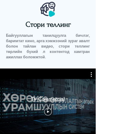
Стори теллинг
Байгууллагын танилцуулга бичлэг,
баримтат кино, арга хэмжээний зураг авалт
болон тайлан видео, стори теллинг
төрлийн бүхий л контентод хамтран
ажиллах боломжтой.
TV Commercial