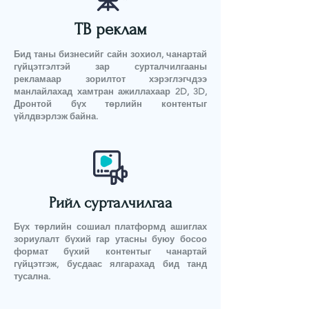
ТВ реклам
Бид таны бизнесийг сайн зохиол, чанартай
гүйцэтгэлтэй зар сурталчилгааны
рекламаар зорилтот хэрэглэгчдээ
манлайлахад хамтран ажиллахаар 2D, 3D,
Дронтой бүх төрлийн контентыг
үйлдвэрлэж байна.
Рийл сурталчилгаа
Бүх төрлийн сошиал платформд ашиглах
зориулалт бүхий гар утасны буюу босоо
формат бүхий контентыг чанартай
гүйцэтгэж, бусдаас ялгарахад бид танд
тусална.