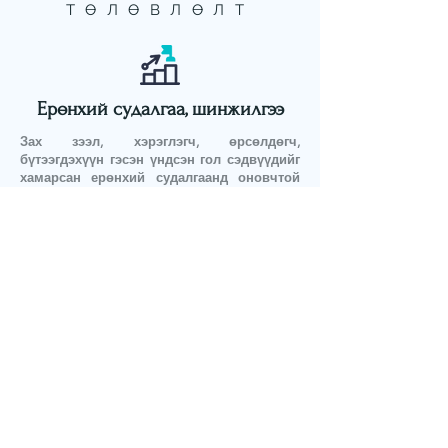
ТӨЛӨВЛӨЛТ
Ерөнхий судалгаа, шинжилгээ
Зах зээл, хэрэглэгч, өрсөлдөгч,
бүтээгдэхүүн гэсэн үндсэн гол сэдвүүдийг
хамарсан ерөнхий судалгаанд оновчтой
шинжилгээнүүдийг гүйцэтгэснээр
Маркетингийн бодлогыг оновчтой
тодорхойлж, үр дүнтэй хэрэгжүүлэх
боломжийг бүрдүүлнэ.