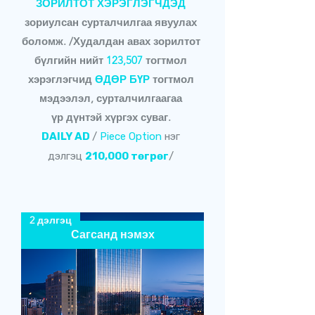
ЗОРИЛТОТ ХЭРЭГЛЭГЧДЭД
зориулсан сурталчилгаа явуулах
боломж. /Худалдан авах зорилтот
бүлгийн нийт
123,507
тогтмол
хэрэглэгчид
ӨДӨР БҮР
тогтмол
мэдээлэл, сурталчилгаагаа
үр дүнтэй хүргэх суваг.
DAILY AD
/
Piece Option
нэг
дэлгэц
210,000 төгрөг
/
2 дэлгэц
Сагсанд нэмэх