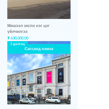
Мишээл экспо нэг цэг
үйлчилгээ
Price
₮ 630,000.00
2 дэлгэц
Сагсанд нэмэх