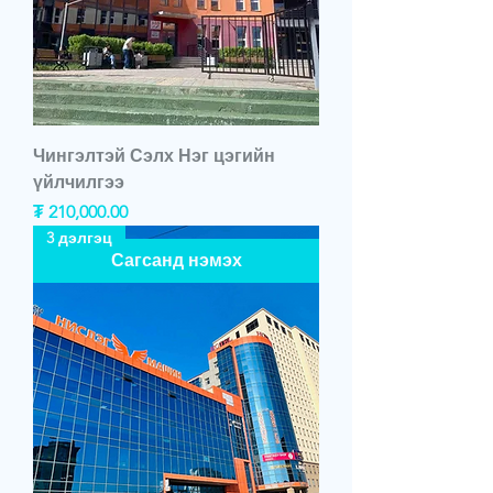
Чингэлтэй Сэлх Нэг цэгийн
үйлчилгээ
Price
₮ 210,000.00
3 дэлгэц
Сагсанд нэмэх