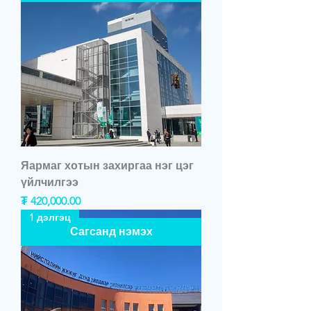
Яармаг хотын захиргаа нэг цэг
үйлчилгээ
Price
₮ 420,000.00
1 дэлгэц
Сагсанд нэмэх