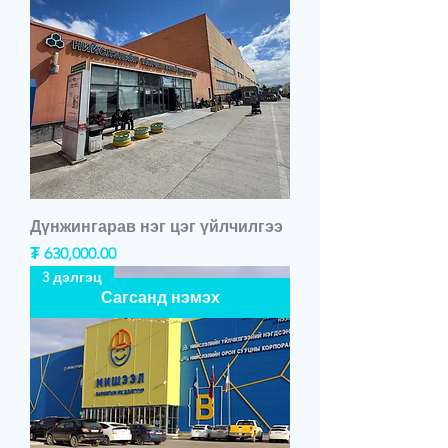
Дүнжингарав нэг цэг үйлчилгээ
Price
₮ 630,000.00
3 дэлгэц
Сагсанд нэмэх