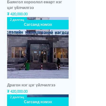
Баянгол хороолол емарт нэг
цэг үйлчилгээ
Price
₮ 420,000.00
2 дэлгэц
Сагсанд нэмэх
Драгон нэг цэг үйлчилгээ
Price
₮ 420,000.00
2 дэлгэц
Сагсанд нэмэх