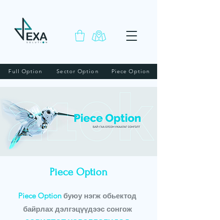
Full Option
Sector Option
Piece Option
Piece Option
Piece Option
буюу нэгж обьектод
байрлах дэлгэцүүдээс сонгож