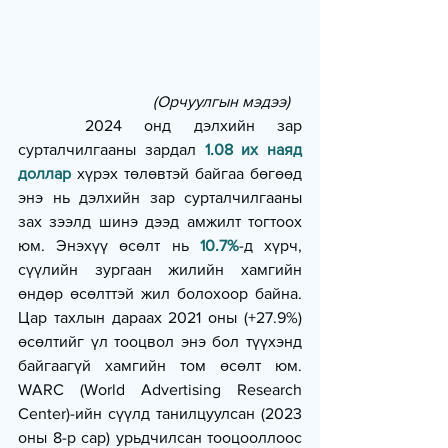
(Орчуулгын мэдээ)   
   2024 онд дэлхийн зар 
сурталчилгааны зардал 
1.08 их наяд 
доллар
 хүрэх төлөвтэй байгаа бөгөөд 
энэ нь дэлхийн зар сурталчилгааны 
зах зээлд шинэ дээд амжилт тогтоох 
юм. Энэхүү өсөлт нь 
10.7%
-д хүрч, 
сүүлийн зургаан жилийн хамгийн 
өндөр өсөлттэй жил болохоор байна. 
Цар тахлын дараах 2021 оны (+27.9%) 
өсөлтийг үл тооцвол энэ бол түүхэнд 
байгаагүй хамгийн том өсөлт юм. 
WARC (World Advertising Research 
Center)-ийн сүүлд танилцуулсан (2023 
оны 8-р сар) урьдчилсан тооцооллоос 