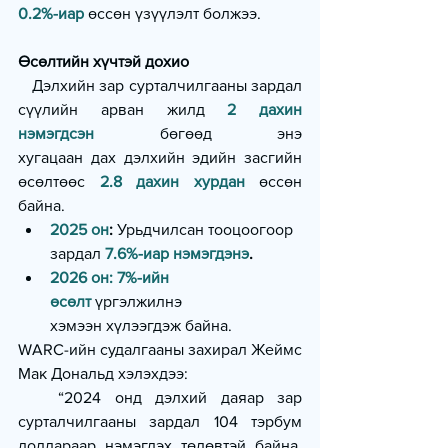
0.2%-иар
 өссөн үзүүлэлт болжээ.
Өсөлтийн хүчтэй дохио
   Дэлхийн зар сурталчилгааны зардал 
сүүлийн арван жилд 
2 дахин 
нэмэгдсэн
 бөгөөд энэ 
хугацаан дах дэлхийн эдийн засгийн 
өсөлтөөс 
2.8 дахин хурдан
 өссөн 
байна.
2025 он
:
 Урьдчилсан тооцоогоор 
зардал 
7.6%-иар нэмэгдэнэ
.
2026 он:
7%-ийн 
өсөлт
 үргэлжилнэ 
хэмээн хүлээгдэж байна.
WARC-ийн судалгааны захирал Жеймс 
Мак Дональд хэлэхдээ:
   “2024 онд дэлхий даяар зар 
сурталчилгааны зардал 104 тэрбум 
доллараар нэмэгдэх төлөвтэй байна. 