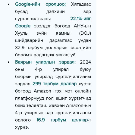
Google-ийн оролцоо:
 Хятадаас 
бусад дэлхийн зар 
сурталчилгааны 
22.1%-ийг
Google
 эзэлдэг бөгөөд АНУ-ын 
Хууль зүйн яамны (DOJ) 
шийдвэрийн дарамтаас үүдэн 
32.9 тэрбум долларын өсөлтийн 
боломж алдагдаж магадгүй.
Баярын улирлын зардал:
 2024 
оны 4-р улирал буюу 
баярын улиралд сурталчилгааны 
зардал 
299 тэрбум доллар
 хүрэх 
бөгөөд Amazon гэх мэт онлайн 
платформууд гол ашиг хүртэгчид 
байх төлөвтэй. Зөвхөн Amazon-ын 
4-р улирлын зар сурталчилгааны 
орлого 
16.9 тэрбум доллар
-т 
хүрнэ.