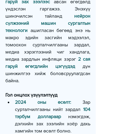
гаруй зах зээлээс
 авсан өгөгдөлд 
үндэслэн гаргажээ. Энэхүү 
шинэчилсэн тайланд 
нейрон 
сүлжээний машин сургалтын 
технологи
 ашигласан бөгөөд энэ нь 
макро эдийн засгийн мэдээлэл, 
томоохон сурталчилгааны зардал, 
медиа хэрэглээний чиг хандлага, 
медиа зардлын инфляци зэрэг 
2 сая 
гаруй өгөгдлийн цэгүүдэд
 дүн 
шинжилгээ хийж боловсруулагдсан 
байна.
Гол онцлох үзүүлэлтүүд
2024 оны өсөлт:
 Зар 
сурталчилгааны нийт зардал 
104 
тэрбум доллараар
 нэмэгдэж, 
дэлхийн зах зээлийн хоёр дахь 
хамгийн том өсөлт болно.