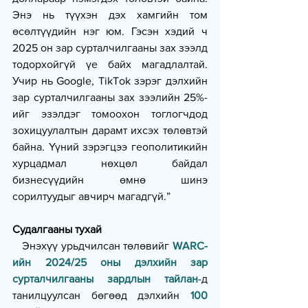
Энэ нь түүхэн дэх хамгийн том 
өсөлтүүдийн нэг юм. Гэсэн хэдий ч 
2025 он зар сурталчилгааны зах зээлд 
тодорхойгүй үе байх магадлалтай. 
Учир нь Google, TikTok зэрэг дэлхийн 
зар сурталчилгааны зах зээлийн 25%-
ийг эзэлдэг томоохон тоглогчдод 
зохицуулалтын дарамт ихсэх төлөвтэй 
байна. Үүний зэрэгцээ геополитикийн 
хурцадмал нөхцөл байдал 
бизнесүүдийн өмнө шинэ 
сорилтуудыг авчирч магадгүй.”
Судалгааны тухай
   Энэхүү урьдчилсан төлөвийг 
WARC-
ийн 2024/25 оны дэлхийн зар 
сурталчилгааны зардлын тайлан
-д 
танилцуулсан бөгөөд дэлхийн 
100 