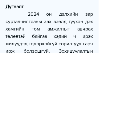
Дүгнэлт
   2024 он дэлхийн зар 
сурталчилгааны зах зээлд түүхэн дэх 
хамгийн том амжилтыг авчрах 
төлөвтэй байгаа хэдий ч ирэх 
жилүүдэд тодорхойгүй сорилтууд гарч 
ирж болзошгүй. Зохицуулалтын 
нэмэгдсэн дарамт, геополитикийн 
хурцадмал байдал зэрэг нь зах зээлд 
сөрөг нөлөө үзүүлэх магадлалтай. 
Гэсэн хэдий ч технологийн шинэ 
дэвшил, өгөгдөлд суурилсан 
маркетинг нь зар сурталчилгааны 
салбарыг илүү нарийвчлалтай, үр 
дүнтэй болгоход тусалсаар байх 
болно.
   Энэхүү мэдээлэл нь зах зээлийн 
хандлага, өсөлтийн боломжийг 