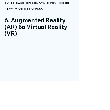
аргыг ашиглан зар сурталчилгаагаа 
явуулж байгаа билээ.
6. Augmented Reality 
(AR) ба Virtual Reality 
(VR)
AR/VR технологи нь хэрэглэгчидтэй 
илүү интерактив, шинэлэг байдлаар 
харилцах шинэ боломжийг нээж 
байна.