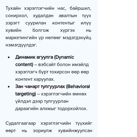
Тухайн хэрэглэгчийн нас, байршил, 
сонирхол, худалдан авалтын түүх 
зэрэгт суурилан контентыг илүү 
хувийн болгож хүргэх нь 
маркетингийн үр нөлөөг мэдэгдэхүйц 
нэмэгдүүлдэг.
Динамик агуулга (Dynamic 
content)
 – вэбсайт болон имэйлд 
хэрэглэгч бүрт тохирсон өөр өөр 
контент харуулах.
Зан чанарт тулгуурлах (
Behavioral 
targeting)
– хэрэглэгчийн өмнөх 
үйлдэл дээр тулгуурлан 
дараагийн алхмыг тодорхойлох.
Судалгаагаар хэрэглэгчийн түүхийг 
өөрт нь зориулж хувийнжуулсан 