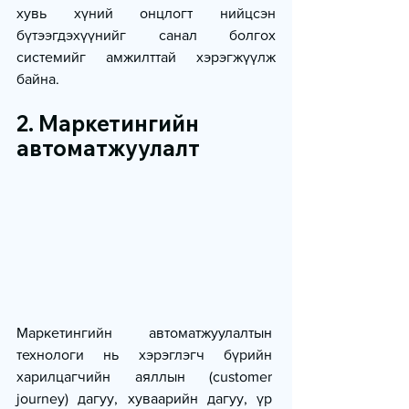
хувь хүний онцлогт нийцсэн 
бүтээгдэхүүнийг санал болгох 
системийг амжилттай хэрэгжүүлж 
байна.
2. Маркетингийн 
автоматжуулалт
Маркетингийн автоматжуулалтын 
технологи нь хэрэглэгч бүрийн 
харилцагчийн аяллын (customer 
journey) дагуу, хуваарийн дагуу, үр 