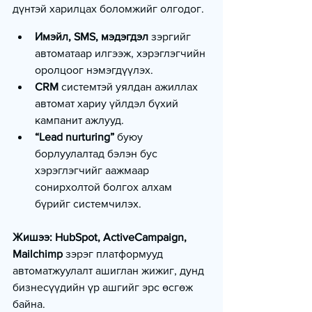
дүнтэй харилцах боломжийг олгодог.
Имэйл, SMS, мэдэгдэл
 зэргийг 
автоматаар илгээж, хэрэглэгчийн 
оролцоог нэмэгдүүлэх.
CRM
 системтэй уялдан ажиллах 
автомат хариу үйлдэл бүхий 
кампанит ажлууд.
“Lead nurturing”
 буюу 
борлуулалтад бэлэн бус 
хэрэглэгчийг аажмаар 
сонирхолтой болгох алхам 
бүрийг системчилэх.
Жишээ:
HubSpot, ActiveCampaign, 
Mailchimp
 зэрэг платформууд 
автоматжуулалт ашиглан жижиг, дунд 
бизнесүүдийн үр ашгийг эрс өсгөж 
байна.