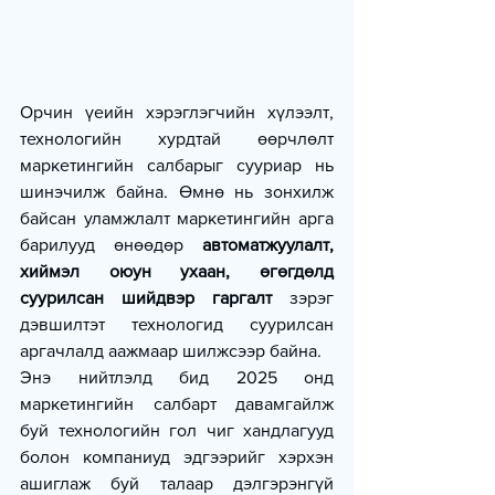
Орчин үеийн хэрэглэгчийн хүлээлт, 
технологийн хурдтай өөрчлөлт 
маркетингийн салбарыг сууриар нь 
шинэчилж байна. Өмнө нь зонхилж 
байсан уламжлалт маркетингийн арга 
барилууд өнөөдөр 
автоматжуулалт, 
хиймэл оюун ухаан, өгөгдөлд 
суурилсан шийдвэр гаргалт
 зэрэг 
дэвшилтэт технологид суурилсан 
аргачлалд аажмаар шилжсээр байна.
Энэ нийтлэлд бид 2025 онд 
маркетингийн салбарт давамгайлж 
буй технологийн гол чиг хандлагууд 
болон компаниуд эдгээрийг хэрхэн 
ашиглаж буй талаар дэлгэрэнгүй 