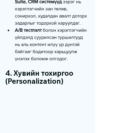
Suite, CRM системүүд
 зэрэг нь 
хэрэглэгчийн зан төлөв, 
сонирхол, худалдан авалт доторх 
задарлыг тодорхой харуулдаг.
A/B тестлэлт
 болон хэрэглэгчийн 
үйлдэлд суурилсан туршилтууд 
нь аль контент илүү үр дүнтэй 
байгааг бодитоор харьцуулж 
үнэлэх боломж олгодог.
4. Хувийн тохиргоо 
(Personalization)