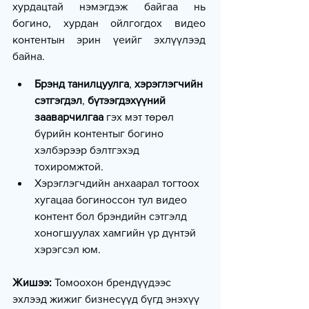
хурдацтай нэмэгдэж байгаа нь 
богино, хурдан ойлгогдох видео 
контентын эрин үеийг эхлүүлээд 
байна.
Брэнд танилцуулга
, 
хэрэглэгчийн 
сэтгэгдэл
, 
бүтээгдэхүүний 
зааварчилгаа
 гэх мэт төрөл 
бүрийн контентыг богино 
хэлбэрээр бэлтгэхэд 
тохиромжтой.
Хэрэглэгчдийн анхаарал тогтоох 
хугацаа богиноссон тул видео 
контент бол брэндийн сэтгэлд 
хоногшуулах хамгийн үр дүнтэй 
хэрэгсэл юм.
Жишээ:
 Томоохон брендүүдээс 
эхлээд жижиг бизнесүүд бүгд энэхүү 