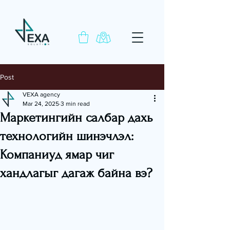
Post
VEXA agency
Mar 24, 2025
3 min read
Маркетингийн салбар дахь
технологийн шинэчлэл:
Компаниуд ямар чиг
хандлагыг дагаж байна вэ?