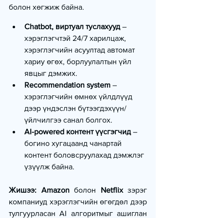
болон хөгжиж байна.
Chatbot, виртуал туслахууд
 – 
хэрэглэгчтэй 24/7 харилцаж, 
хэрэглэгчийн асуултад автомат 
хариу өгөх, борлуулалтын үйл 
явцыг дэмжих.
Recommendation system
 – 
хэрэглэгчийн өмнөх үйлдлүүд 
дээр үндэслэн бүтээгдэхүүн/
үйлчилгээ санал болгох.
AI-powered контент үүсгэгчид
 – 
богино хугацаанд чанартай 
контент боловсруулахад дэмжлэг 
үзүүлж байна.
Жишээ: Amazon
 болон 
Netflix
 зэрэг 
компаниуд хэрэглэгчийн өгөгдөл дээр 
тулгуурласан AI алгоритмыг ашиглан 