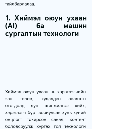
тайлбарлалаа.
1. Хиймэл оюун ухаан 
(AI) ба машин 
сургалтын технологи
Хиймэл оюун ухаан нь хэрэглэгчийн 
зан төлөв, худалдан авалтын 
өгөгдөлд дүн шинжилгээ хийх, 
хэрэглэгч бүрт зориулсан хувь хүний 
онцлогт тохирсон санал, контент 
боловсруулж хүргэх гол технологи 