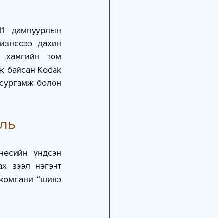
1 дампуурлын 
изнесээ дахин 
 хамгийн том 
ж байсан Kodak 
сургамж болон 
ель
есийн үндсэн 
х зээл нэгэнт 
компани “шинэ 