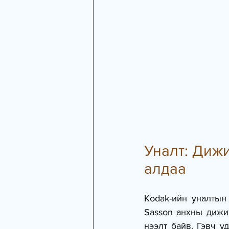
Уналт: Дижи
алдаа
Kodak-ийн уналтын
Sasson анхны дижит
нээлт байв. Гэвч у