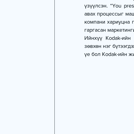
үзүүлсэн. “You pres
авах процессыг маш
компани хариуцна г
гаргасан маркетинг
Ийнхүү Kodak-ийн 
зөвхөн нэг бүтээгдэ
үе бол Kodak-ийн жи