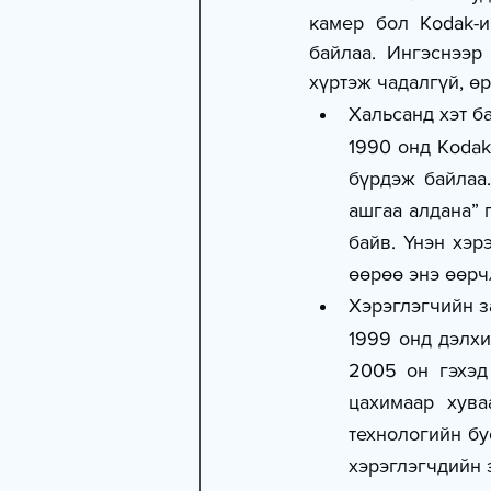
камер бол Kodak-и
байлаа. Ингэснээр
хүртэж чадалгүй, ө
Хальсанд хэт б
1990 онд Kodak
бүрдэж байлаа.
ашгаа алдана” 
байв. Үнэн хэр
өөрөө энэ өөрч
Хэрэглэгчийн з
1999 онд дэлхи
2005 он гэхэд 
цахимаар хува
технологийн бу
хэрэглэгчдийн 