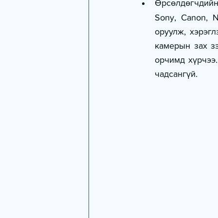
Өрсөлдөгчдийн
Sony, Canon, 
оруулж, хэрэгл
камерын зах зэ
орчимд хүрчээ.
чадсангүй.