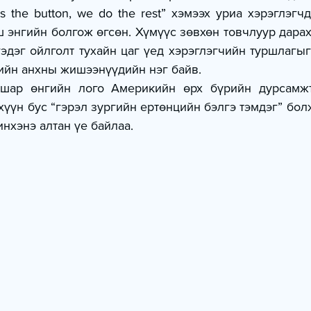
s the button, we do the rest” хэмээх уриа хэрэглэгчд
 энгийн болгож өгсөн. Хүмүүс зөвхөн товчлуур дарах
эдэг ойлголт тухайн цаг үед хэрэглэгчийн туршлагыг
ийн анхны жишээнүүдийн нэг байв.
шар өнгийн лого Америкийн өрх бүрийн дурсамжта
хүүн бус “гэрэл зургийн ертөнцийн бэлгэ тэмдэг” болж
нхэнэ алтан үе байлаа.