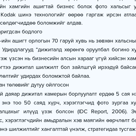
йн хамгийн ашигтай бизнес болох фото хальсыг ус
 Kodak шинэ технологийг өөрөө гаргаж ирсэн атлаа
рсөлдөгчиддөө боломжийг алдав.
аригдсан бодлого
-ийн ашигт орлогын 70 гаруй хувь нь зөвхөн хальсны
 Удирдлагууд “дижиталд хөрөнгө оруулбал богино ху
гэж үзсэн нь бизнесийн алсын харааг үгүй хийсэн хам
эгтээ дижитал шилжилт бол зайлшгүй ирээдүй байсан
лөлтийг удирдах боломжтой байлаа.
ан төлөвийг дутуу ойлгосон
й даяар дижитал камерын борлуулалт ердөө 5 сая нэ
энэ тоо 50 саяд хүрч, хэрэглэгчид фото зургаа хур
алцахыг илүүд үзэх болсон (IDC Report, 2006). Э
с, хэрэглэгчдийн амьдралын хэв маягийн өөрчлөлт ба
энэ шилжилтийг хангалттай үнэлж, стратегидаа тусгаж