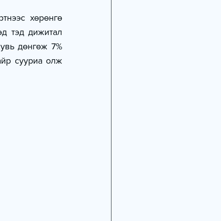
тнээс хөрөнгө 
д тэд дижитал 
увь дөнгөж 7% 
йр сууриа олж 