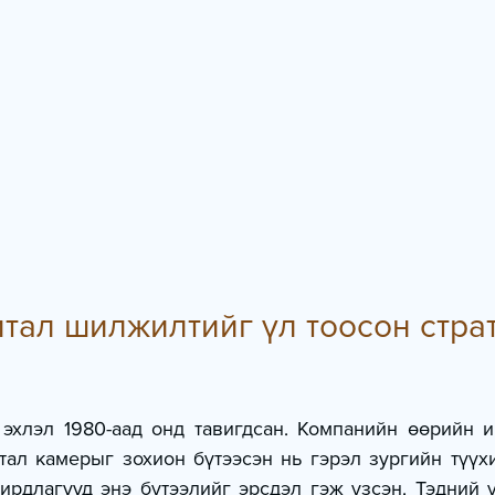
тал шилжилтийг үл тоосон стра
 эхлэл 1980-аад онд тавигдсан. Компанийн өөрийн и
ал камерыг зохион бүтээсэн нь гэрэл зургийн түүхи
дирдлагууд энэ бүтээлийг эрсдэл гэж үзсэн. Тэдний 