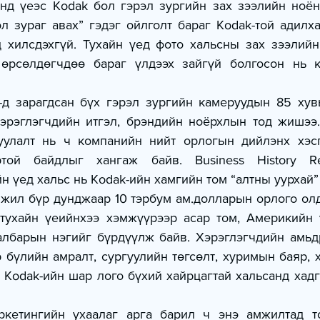
л зураг авах” гэдэг ойлголт бараг Kodak-той адилха
д хилсдэхгүй. Тухайн үед фото хальсны зах зээлийн
өрсөлдөгчдөө бараг үлдээх зайгүй болгосон нь к
хэрэглэгчдийн итгэл, брэндийн ноёрхлын тод жишээ.
уулалт нь ч компанийн нийт орлогын дийлэнх хэсг
ртой байдлыг хангаж байв. Business History Rev
йн үед хальс нь Kodak-ийн хамгийн том “алтны уурхай”
 жил бүр дунджаар 10 тэрбум ам.долларын орлого олд
тухайн үеийнхээ хэмжүүрээр асар том, Америкийн 
албарын нэгийг бүрдүүлж байв. Хэрэглэгчдийн амьд
 бүлийн амралт, сургуулийн төгсөлт, хуримын баяр, 
 Kodak-ийн шар лого бүхий хайрцагтай хальсанд хадг