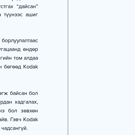
тгах “дайсан” 
 түүнээс ашиг 
 борлуулалтаас 
гацаанд өндөр 
гийн том алдаа 
 бөгөөд Kodak 
гж байсан бол 
дан хадгалах, 
нэ бол зөвхөн 
йв. Гэвч Kodak 
 чадсангүй.