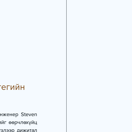
тегийн 
нженер Steven 
йг өөрчлөхүйц 
үзлээр дижитал 