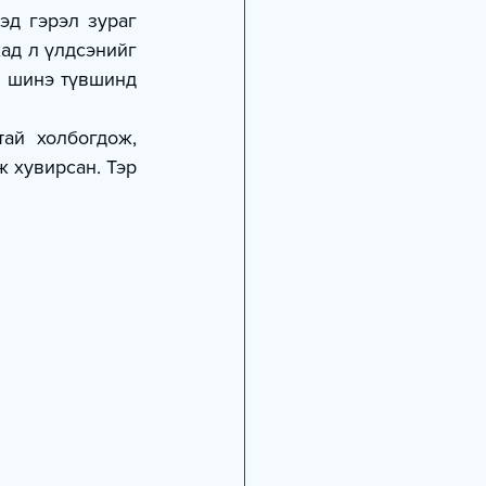
эд гэрэл зураг 
ад л үлдсэнийг 
 шинэ түвшинд 
й холбогдож, 
 хувирсан. Тэр 