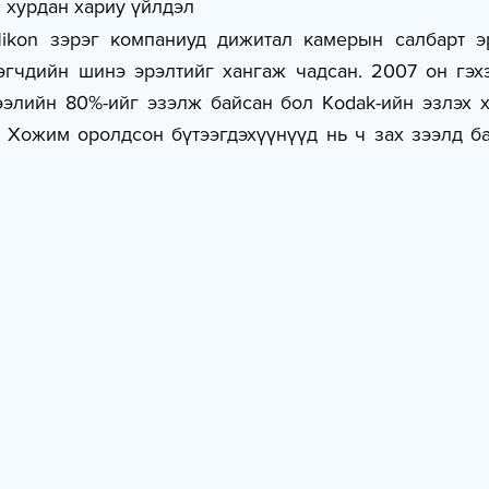
 хурдан хариу үйлдэл
Nikon зэрэг компаниуд дижитал камерын салбарт эр
эгчдийн шинэ эрэлтийг хангаж чадсан. 2007 он гэхэ
элийн 80%-ийг эзэлж байсан бол Kodak-ийн эзлэх х
 Хожим оролдсон бүтээгдэхүүнүүд нь ч зах зээлд ба