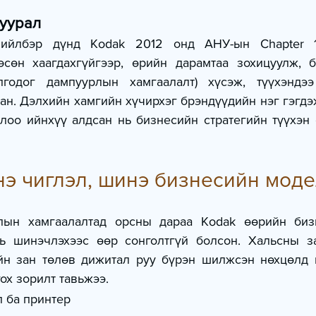
пуурал
ийлбэр дүнд Kodak 2012 онд АНУ-ын Chapter 1
өсөн хаагдахгүйгээр, өрийн дарамтаа зохицуулж, б
годог дампуурлын хамгаалалт) хүсэж, түүхэндээ
сан. Дэлхийн хамгийн хүчирхэг брэндүүдийн нэг гэгдэ
лоо ийнхүү алдсан нь бизнесийн стратегийн түүхэн 
нэ чиглэл, шинэ бизнесийн мод
лын хамгаалалтад орсны дараа Kodak өөрийн бизн
ь шинэчлэхээс өөр сонголтгүй болсон. Хальсны за
ийн зан төлөв дижитал руу бүрэн шилжсэн нөхцөлд 
ох зорилт тавьжээ.
 ба принтер