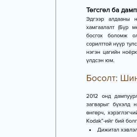
Төгсгөл ба дам
Эдгээр алдааны н
хамгаалалт (Бүр м
босгох боломж ол
сорилттой нүүр тул
нэгэн цагийн ноёрх
үлдсэн юм.
Босолт: Ши
2012 онд дампуур
загварыг бүхэлд н
өнгөрч, хэрэглэгч
Kodak”-ийг бий болг
Дижитал хэвлэл