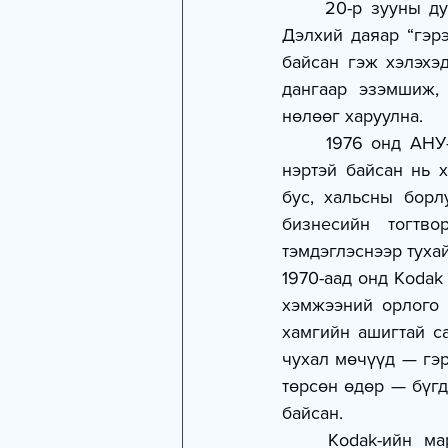
	20-р зууны дунд үеэс Kodak бол гэрэл зургийн зах зээлийн ноён оргил байлаа. 
Дэлхий даяар “гэрэ
байсан гэж хэлэхэ
дангаар эзэмшиж, 
нөлөөг харуулна.
	1976 онд АНУ-д зарагдсан бүх гэрэл зургийн камеруудын 85 хувь нь Kodak-ийн 
нэртэй байсан нь 
бус, хальсны борл
бизнесийн тогтво
тэмдэглэснээр туха
1970-аад онд Kodak
хэмжээний орлого 
хамгийн ашигтай с
чухал мөчүүд — гэр
төрсөн өдөр — бүгд
байсан.
	Kodak-ийн маркетингийн ухаалаг арга барил ч энэ амжилтад томоохон нөлөө 