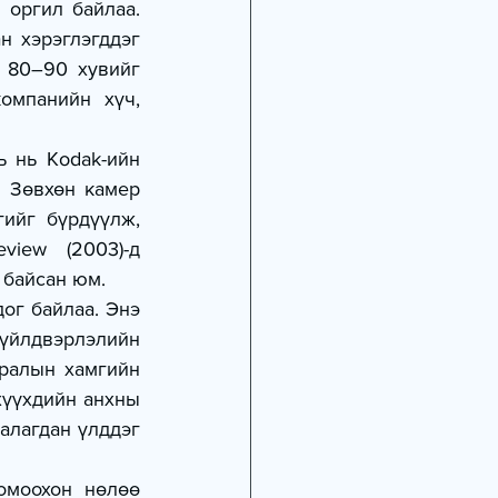
н хэрэглэгддэг 
 80–90 хувийг 
омпанийн хүч, 
 Зөвхөн камер 
ийг бүрдүүлж, 
iew (2003)-д 
 байсан юм.
ог байлаа. Энэ 
үйлдвэрлэлийн 
ралын хамгийн 
хүүхдийн анхны 
алагдан үлддэг 