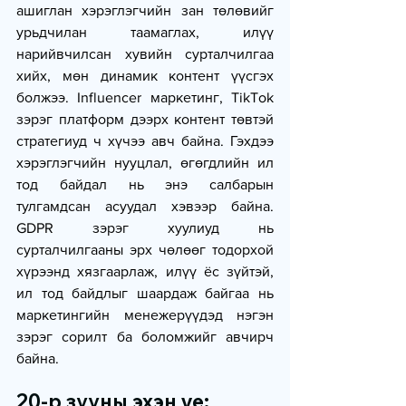
ашиглан хэрэглэгчийн зан төлөвийг 
урьдчилан таамаглах, илүү 
нарийвчилсан хувийн сурталчилгаа 
хийх, мөн динамик контент үүсгэх 
болжээ. Influencer маркетинг, TikTok 
зэрэг платформ дээрх контент төвтэй 
стратегиуд ч хүчээ авч байна. Гэхдээ 
хэрэглэгчийн нууцлал, өгөгдлийн ил 
тод байдал нь энэ салбарын 
тулгамдсан асуудал хэвээр байна. 
GDPR зэрэг хуулиуд нь 
сурталчилгааны эрх чөлөөг тодорхой 
хүрээнд хязгаарлаж, илүү ёс зүйтэй, 
ил тод байдлыг шаардаж байгаа нь 
маркетингийн менежерүүдэд нэгэн 
зэрэг сорилт ба боломжийг авчирч 
байна.
20-р зууны эхэн үе: 