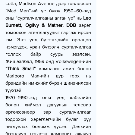
соёл, Madison Avenue дээр төвлөрсөн 
“Mad Men”-ий үе буюу 1950–60-аад 
оны “сурталчилгааны алтан үе” нь 
Leo 
Burnett, Ogilvy & Mather, DDB
 зэрэг 
томоохон агентлагуудыг гаргаж ирсэн 
юм. Энэ үед бүтээгчдийн оролцоо 
нэмэгдэж, уран бүтээлч сурталчилгаа 
голлох байр суурь эзэлсэн. 
Жишээлбэл, 1959 онд Volkswagen-ийн 
“Think Small”
 кампанит ажил болон 
Marlboro Man-ийн дүр төрх нь 
брэндийн имижийг бүрэн шинэчилсэн 
түүхтэй.
1970–1990-ээд оны үед кабелийн 
болон хиймэл дагуулын телевиз 
өргөжсөнөөр зар сурталчилгааг 
тодорхой хэрэглэгчийн бүлэг рүү 
чиглүүлэх боломж үүсэв. Дэлхийн 
брэндүүд нэгдсэн кампанит ажлууд 