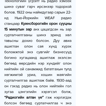
Технологийн үсрэлт нь радио хэмээх 
шинэ суваг гарч ирсэнээр тодорхой 
болов. 1922 оны наймдугаар сарын 22-
нд Нью-Йоркийн WEAF радио 
станцаар
 Куинсборогийн орон сууцны 
15 минутын зар
 анх цацагдсан нь зар 
сурталчилгааны шинэ эринд хөл 
тавьсны дохио болсон. Дуу авиа 
ашиглан олон сая хүнд хүрэх 
боломжтой энэ сувгийг бизнесүүд 
богино хугацаанд ашиглаж эхэлсэн 
бөгөөд өөрсдийн нэр хүндийг олон 
нийтийн ой санамжид бататгахын тулд 
хөгжимтэй уриа, хошин маягийн 
сурталчилгаа ашиглаж байв. 1930-аад 
он гэхэд радио нь олон нийтийн гол 
зугаа цэнгэлийн хэрэгсэл болж, 
“Радиогийн алтан үе”
 гэж нэрлэгдэх 
болсон бөгөөд сурталчилгаа ч энэ 