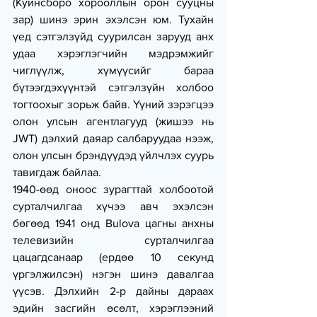
(Куинсборо хорооллын орон сууцны 
зар) шинэ эрин эхэлсэн юм. Тухайн 
үед сэтгэлзүйд суурилсан зарууд анх 
удаа хэрэглэгчийн мэдрэмжийг 
чиглүүлж, хүмүүсийг бараа 
бүтээгдэхүүнтэй сэтгэлзүйн холбоо 
тогтоохыг зорьж байв. Үүний зэрэгцээ 
олон улсын агентлагууд (жишээ нь 
JWT) дэлхий даяар салбаруудаа нээж, 
олон улсын брэндүүдэд үйлчлэх суурь 
тавигдаж байлаа.
1940-өөд оноос зурагттай холбоотой 
сурталчилгаа хүчээ авч эхэлсэн 
бөгөөд 1941 онд Bulova цагны анхны 
телевизийн сурталчилгаа 
цацагдсанаар (ердөө 10 секунд 
үргэлжилсэн) нэгэн шинэ давалгаа 
үүсэв. Дэлхийн 2-р дайны дараах 
эдийн засгийн өсөлт, хэрэглээний 