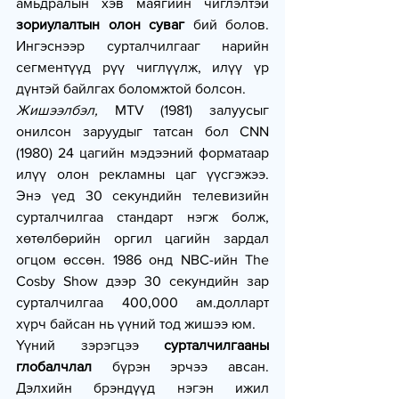
амьдралын хэв маягийн чиглэлтэй 
зориулалтын олон суваг
 бий болов. 
Ингэснээр сурталчилгааг нарийн 
сегментүүд рүү чиглүүлж, илүү үр 
дүнтэй байлгах боломжтой болсон.
Жишээлбэл,
 MTV (1981) залуусыг 
онилсон заруудыг татсан бол CNN 
(1980) 24 цагийн мэдээний форматаар 
илүү олон рекламны цаг үүсгэжээ. 
Энэ үед 30 секундийн телевизийн 
сурталчилгаа стандарт нэгж болж, 
хөтөлбөрийн оргил цагийн зардал 
огцом өссөн. 1986 онд NBC-ийн The 
Cosby Show дээр 30 секундийн зар 
сурталчилгаа 400,000 ам.долларт 
хүрч байсан нь үүний тод жишээ юм.
Үүний зэрэгцээ 
сурталчилгааны 
глобалчлал
 бүрэн эрчээ авсан. 
Дэлхийн брэндүүд нэгэн ижил 