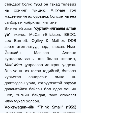
стандарт болж, 1963 он гэхэд телевиз 
нь сонинг гүйцэж, АНУ-ын гол 
мэдээллийн эх сурвалж болсон нь энэ 
салбарын ноёрхлыг илтгэнэ.
Энэ үетэй хамт 
“сурталчилгааны алтан 
үе”
 эхэлж, McCann-Erickson, BBDO, 
Leo Burnett, Ogilvy & Mather, DDB 
зэрэг агентлагууд нэрд гарсан. Нью-
Йоркийн Madison Avenue 
сурталчилгааны төв болон хөгжиж, 
Mad Men
 цувралаар мөнхрөн үлдсэн. 
Энэ үе нь их төсөв төдийгүй, бүтээлч 
хувьсгал авчирсан: өмнө нь 
давтагдсан уриа, хэтрүүлэлтэй зарууд 
давамгайлж байсан бол одоо хошин 
шог, энгийн байдал, түүх өгүүлэлт 
илүү чухал болсон.
Volkswagen-ийн “Think Small” (1959)