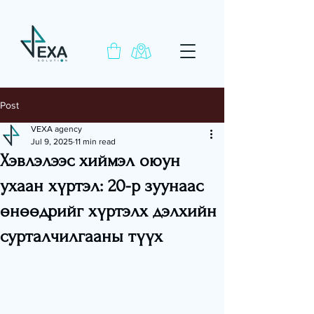
Post
VEXA agency
Jul 9, 2025
11 min read
Хэвлэлээс хиймэл оюун
ухаан хүртэл: 20-р зуунаас
өнөөдрийг хүртэлх дэлхийн
сурталчилгааны түүх