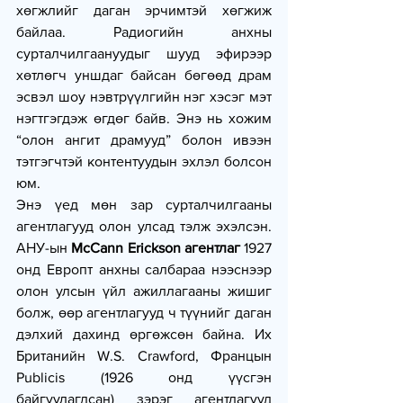
хөгжлийг даган эрчимтэй хөгжиж 
байлаа. Радиогийн анхны 
сурталчилгаануудыг шууд эфирээр 
хөтлөгч уншдаг байсан бөгөөд драм 
эсвэл шоу нэвтрүүлгийн нэг хэсэг мэт 
нэгтгэгдэж өгдөг байв. Энэ нь хожим 
“олон ангит драмууд” болон ивээн 
тэтгэгчтэй контентуудын эхлэл болсон 
юм.
Энэ үед мөн зар сурталчилгааны 
агентлагууд олон улсад тэлж эхэлсэн. 
АНУ-ын 
McCann Erickson агентлаг
 1927 
онд Европт анхны салбараа нээснээр 
олон улсын үйл ажиллагааны жишиг 
болж, өөр агентлагууд ч түүнийг даган 
дэлхий дахинд өргөжсөн байна. Их 
Британийн W.S. Crawford, Францын 
Publicis (1926 онд үүсгэн 
байгуулагдсан) зэрэг агентлагууд 