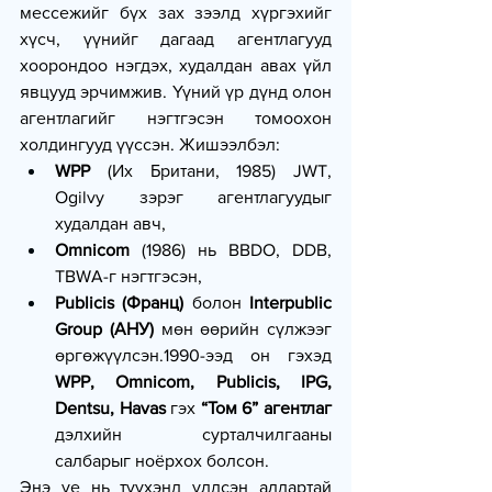
мессежийг бүх зах зээлд хүргэхийг 
хүсч, үүнийг дагаад агентлагууд 
хоорондоо нэгдэх, худалдан авах үйл 
явцууд эрчимжив. Үүний үр дүнд олон 
агентлагийг нэгтгэсэн томоохон 
холдингууд үүссэн. Жишээлбэл:
WPP
 (Их Британи, 1985) JWT, 
Ogilvy зэрэг агентлагуудыг 
худалдан авч,
Omnicom
 (1986) нь BBDO, DDB, 
TBWA-г нэгтгэсэн,
Publicis (Франц)
 болон 
Interpublic 
Group (АНУ)
 мөн өөрийн сүлжээг 
өргөжүүлсэн.1990-ээд он гэхэд 
WPP, Omnicom, Publicis, IPG, 
Dentsu, Havas
 гэх 
“Том 6” агентлаг
дэлхийн сурталчилгааны 
салбарыг ноёрхох болсон.
Энэ үе нь түүхэнд үлдсэн алдартай 