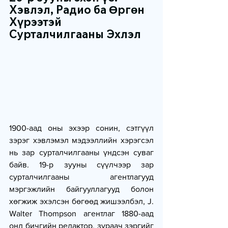
Хэвлэл, Радио ба Өргөн 
Хүрээтэй 
Сурталчилгааны Эхлэл
1900-аад оны эхээр сонин, сэтгүүл 
зэрэг хэвлэмэл мэдээллийн хэрэгсэл 
нь зар сурталчилгааны үндсэн суваг 
байв. 19-р зууны сүүлчээр зар 
сурталчилгааны агентлагууд 
мэргэжлийн байгууллагууд болон 
хөгжиж эхэлсэн бөгөөд жишээлбэл, J. 
Walter Thompson агентлаг 1880-аад 
онд бичгийн редактор, зураач зэргийг 