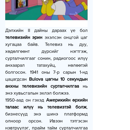
Дэлхийн II дайны дараах үе бол 
телевизийн эрин
 эхэлсэн онцгой цаг 
хугацаа байв. Телевиз нь дуу, 
хөдөлгөөнт дүрсийг нэгтгэж, 
сурталчилгааг сонин, радиогоос илүү 
анхаарал татахуйц, нөлөөтэй 
болгосон. 1941 оны 7-р сарын 1-нд 
цацагдсан 
Bulova цагны 10 секундын 
анхны телевизийн сурталчилгаа
 нь 
энэ хувьсгалын эхлэл болжээ.
1950-аад он гэхэд 
Америкийн өрхийн 
талаас илүү нь телевизтэй болж
, 
бизнесүүд энэ шинэ платформд 
олноор орсон. Ивээн тэтгэсэн 
нэвтрүүлэг, прайм тайм сурталчилгаа 