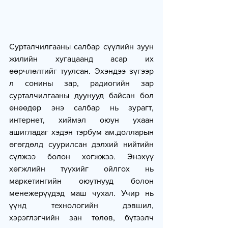
Сурталчилгааны салбар сүүлийн зуун 
жилийн хугацаанд асар их 
өөрчлөлтийг туулсан. Эхэндээ зүгээр 
л сонины зар, радиогийн зар 
сурталчилгааны дуунууд байсан бол 
өнөөдөр энэ салбар нь зурагт, 
интернет, хиймэл оюун ухаан 
ашигладаг хэдэн тэрбум ам.долларын 
өгөгдөлд суурилсан дэлхий нийтийн 
сүлжээ болон хөгжжээ. Энэхүү 
хөгжлийн түүхийг ойлгох нь 
маркетингийн оюутнууд болон 
менежерүүдэд маш чухал. Учир нь 
үүнд технологийн дэвшил, 
хэрэглэгчийн зан төлөв, бүтээлч 