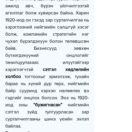
ажилд авч, бүрэн үйлчилгээтэй 
агентлаг болж хувирсан байна. Харин 
1920-иод он гэхэд зар сурталчилгаа нь 
хэрэглээний нийгмийн салшгүй хэсэг 
болж, компанийн стратегийн нэг 
чухал бүрэлдэхүүн болон төлөвшсөн 
байв. Бизнесүүд зөвхөн 
бүтээгдэхүүний онцлогийг 
танилцуулахаас илүүтэйгээр 
хэрэглэгчтэй 
сэтгэл хөдлөлийн 
холбоо 
тогтоохыг эрмэлзэж, тухайн 
бараа нь хүний дүр төрх, нийгмийн 
байр сууринд хэрхэн нөлөөлөх вэ 
гэдгийг онцлох болсон. Энэ нь 1920-
иод оны
 “бужигнасан” 
нийгмийн 
сэтгэл зүйд тулгуурласан зар 
сурталчилгааны шинэ үеийн эхлэл 
байлаа.