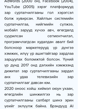
AdWords (2000 он), Facebook (2004), 
YouTube (2005) зэрэг платформууд 
зар сурталчилгааны гол хэрэгсэл 
болж хувирсан. Хайлтын системийн 
сурталчилгаа, нийгмийн сүлжээ, 
мобайл зарууд хүчээ авч, өгөгдөлд 
суурилсан сегментчилэл, 
програмчлагдсан худалдан авалт бий 
болсноор маркетерууд үр дүнгээ 
хэмжих, илүү үр ашигтайгаар зардлаа 
зарцуулах боломжтой болсон. Үүний 
үр дүнд 2017 онд дэлхийн хэмжээнд 
дижитал зар сурталчилгааны зардал 
анх удаа телевизийн зар 
сурталчилгааг давсан юм.
2020 оноос хойш хиймэл оюун ухаан, 
өгөгдлийн шинжилгээ нь зар 
сурталчилгааны салбарт шинэ эрин 
үеийг эхлүүлж байна. Брэндүүд AI 