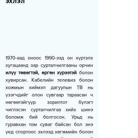
эхлэл
1970-аад оноос 1990-ээд он хүртэлх 
хугацаанд зар сурталчилгааны орчин 
илүү төвөгтэй, өргөн хүрээтэй 
болон 
хувирсан. Кабелийн телевиз болон 
хожмын хиймэл дагуулын ТВ нь 
үзэгчдийг олон сувгаар тараасан ч 
нөгөөтэйгүүр зорилтот бүлэгт 
чиглэсэн сурталчилгаа хийх шинэ 
боломж бий болгосон. Урьд нь 
гуравхан том суваг байсан бол энэ 
үед спортоос эхлээд хөгжмийн болон 