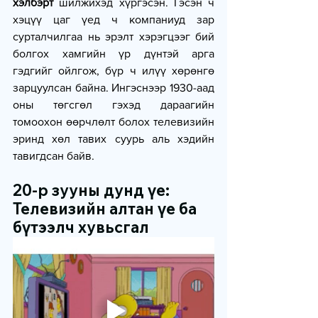
хэлбэрт
 шилжихэд хүргэсэн. Гэсэн ч 
хэцүү цаг үед ч компаниуд зар 
сурталчилгаа нь эрэлт хэрэгцээг бий 
болгох хамгийн үр дүнтэй арга 
гэдгийг ойлгож, бүр ч илүү хөрөнгө 
зарцуулсан байна. Ингэснээр 1930-аад 
оны төгсгөл гэхэд дараагийн 
томоохон өөрчлөлт болох телевизийн 
эринд хөл тавих суурь аль хэдийн 
тавигдсан байв.
20-р зууны дунд үе: 
Телевизийн алтан үе ба 
бүтээлч хувьсгал