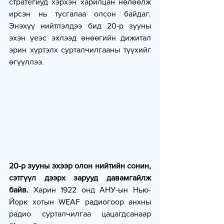
стратегиуд хэрхэн харилцан нөлөөлж 
ирсэн нь тусгалаа олсон байдаг. 
Энэхүү нийтлэлдээ бид 20-р зууны 
эхэн үеэс эхлээд өнөөгийн дижитал 
эрин хүртэлх сурталчилгааны түүхийг 
өгүүллээ.
20-р зууны эхээр олон нийтийн сонин, 
сэтгүүл дээрх зарууд давамгайлж 
байв.
 Харин 1922 онд АНУ-ын Нью-
Йорк хотын WEAF радиогоор анхны 
радио сурталчилгаа цацагдсанаар 