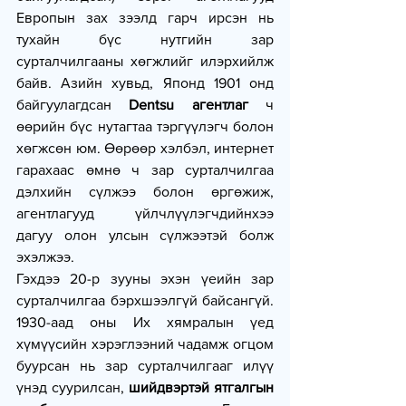
Европын зах зээлд гарч ирсэн нь 
тухайн бүс нутгийн зар 
сурталчилгааны хөгжлийг илэрхийлж 
байв. Азийн хувьд, Японд 1901 онд 
байгуулагдсан 
Dentsu агентлаг
 ч 
өөрийн бүс нутагтаа тэргүүлэгч болон 
хөгжсөн юм. Өөрөөр хэлбэл, интернет 
гарахаас өмнө ч зар сурталчилгаа 
дэлхийн сүлжээ болон өргөжиж, 
агентлагууд үйлчлүүлэгчдийнхээ 
дагуу олон улсын сүлжээтэй болж 
эхэлжээ.
Гэхдээ 20-р зууны эхэн үеийн зар 
сурталчилгаа бэрхшээлгүй байсангүй. 
1930-аад оны Их хямралын үед 
хүмүүсийн хэрэглээний чадамж огцом 
буурсан нь зар сурталчилгааг илүү 
үнэд суурилсан, 
шийдвэртэй ятгалгын 