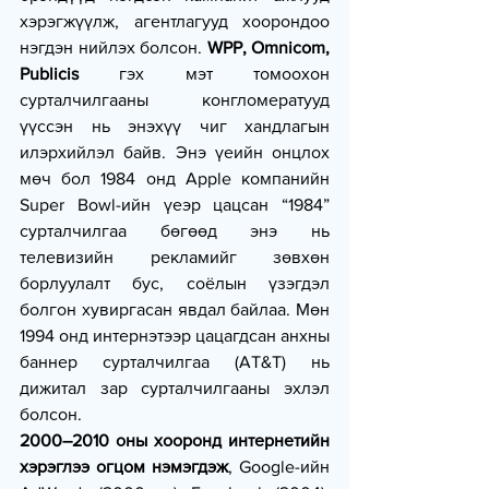
хэрэгжүүлж, агентлагууд хоорондоо 
нэгдэн нийлэх болсон. 
WPP, Omnicom, 
Publicis
 гэх мэт томоохон 
сурталчилгааны конгломератууд 
үүссэн нь энэхүү чиг хандлагын 
илэрхийлэл байв. Энэ үеийн онцлох 
мөч бол 1984 онд Apple компанийн 
Super Bowl-ийн үеэр цацсан “1984” 
сурталчилгаа бөгөөд энэ нь 
телевизийн рекламийг зөвхөн 
борлуулалт бус, соёлын үзэгдэл 
болгон хувиргасан явдал байлаа. Мөн 
1994 онд интернэтээр цацагдсан анхны 
баннер сурталчилгаа (AT&T) нь 
дижитал зар сурталчилгааны эхлэл 
болсон.
2000–2010 оны хооронд интернетийн 
хэрэглээ огцом нэмэгдэж
, Google-ийн 