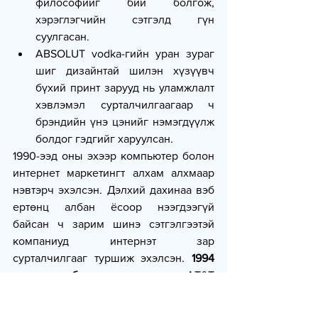
философийг бий болгож, 
хэрэглэгчийн сэтгэлд гүн 
суулгасан.
ABSOLUT vodka-гийн уран зураг 
шиг дизайнтай шилэн хүзүүвч 
бүхий принт зарууд нь уламжлалт 
хэвлэмэл сурталчилгаагаар ч 
брэндийн үнэ цэнийг нэмэгдүүлж 
болдог гэдгийг харуулсан.
1990-ээд оны эхээр компьютер болон 
интернет маркетингт алхам алхмаар 
нэвтэрч эхэлсэн. Дэлхий дахинаа вэб 
ертөнц албан ёсоор нээгдээгүй 
байсан ч зарим шинэ сэтгэлгээтэй 
компаниуд интернэт зар 
сурталчилгааг туршиж эхэлсэн. 
1994 
онд анхны баннер сурталчилгаа
 AT&T 
компанид зориулан 
HotWired.com
дээр гарсан. Энэ нь: