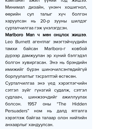
кампанит ажил үүний тод жишээ. 
Минимал дизайн, үнэнч хошигнол, 
өөрийн сул талыг хүч болгон 
харуулсан нь 20-р зууны шилдэг 
сурталчилгаа гэж үнэлэгдсэн.
Marlboro Man ч мөн онцлох жишээ
. 
Leo Burnett агентлаг эмэгтэйчүүдийн 
тамхи байсан Marlboro-г ковбой 
дүрээр дамжуулан эр хүний бэлгэдэл 
болгон хувиргасан. Энэ нь брэндийн 
имижийг бүрэн шинэчилсэнтөдийгүй 
борлуулалтыг тэсрэлттэй өсгөсөн.
Сурталчилгаа энэ үед хэрэглэгчийн 
сэтгэл зүйг гүнзгий судалж, сэтгэл 
судлаач, шинжээчдийг ажиллуулах 
болсон. 1957 оны “The Hidden 
Persuaders” ном нь далд ятгалга 
хэрэглэж байгаа талаар олон нийтийн 
анхаарлыг хандуулсан.