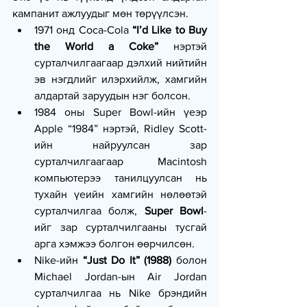
кампанит ажлуудыг мөн төрүүлсэн.
1971 онд Coca-Cola 
“I’d Like to Buy 
the World a Coke”
 нэртэй 
сурталчилгаагаар дэлхий нийтийн 
эв нэгдлийг илэрхийлж, хамгийн 
алдартай заруудын нэг болсон.
1984 оны Super Bowl-ийн үеэр 
Apple “1984” нэртэй, Ridley Scott-
ийн найруулсан зар 
сурталчилгаагаар Macintosh 
компьютерээ танилцуулсан нь 
тухайн үеийн хамгийн нөлөөтэй 
сурталчилгаа болж, 
Super Bowl
-
ийг зар сурталчилгааны тусгай 
арга хэмжээ болгон өөрчилсөн.
Nike-ийн 
“Just Do It” (1988)
 болон 
Michael Jordan-ын Air Jordan 
сурталчилгаа нь Nike брэндийн 