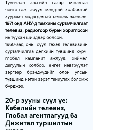
Түүнчлэн засгийн газар хяналтаа 
чангатгаж, эрүүл мэндтэй холбоотой 
хуурамч мэдэгдэлтэй тэмцэж эхэлсэн. 
1971 онд АНУ-д тамхины сурталчилгааг 
телевиз, радиогоор бүрэн хориглосон
нь түүхэн шийдвэр болсон.
1960-аад оны сүүл гэхэд телевизийн 
сурталчилгаа дэлхийн түвшинд хүрч, 
глобал кампанит ажлууд, хиймэл 
дагуулын холбоо, өнгөт нэвтрүүлэг 
зэргээр брэндүүдийг олон улсын 
түвшинд нэгэн зэрэг таниулах боломж 
бүрджээ.
20-р зууны сүүл үе: 
Кабелийн телевиз, 
Глобал агентлагууд ба 
Дижитал туршилтын 