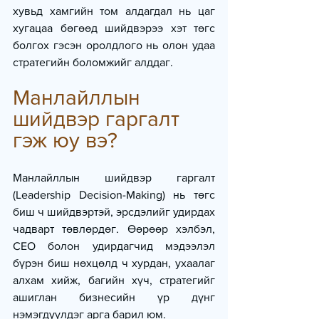
хувьд хамгийн том алдагдал нь цаг 
хугацаа бөгөөд шийдвэрээ хэт төгс 
болгох гэсэн оролдлого нь олон удаа 
стратегийн боломжийг алддаг.
Манлайллын 
шийдвэр гаргалт 
гэж юу вэ?
Манлайллын шийдвэр гаргалт 
(Leadership Decision-Making) нь төгс 
биш ч шийдвэртэй, эрсдэлийг удирдах 
чадварт төвлөрдөг. Өөрөөр хэлбэл, 
CEO болон удирдагчид мэдээлэл 
бүрэн биш нөхцөлд ч хурдан, ухаалаг 
алхам хийж, багийн хүч, стратегийг 
ашиглан бизнесийн үр дүнг 
нэмэгдүүлдэг арга барил юм.