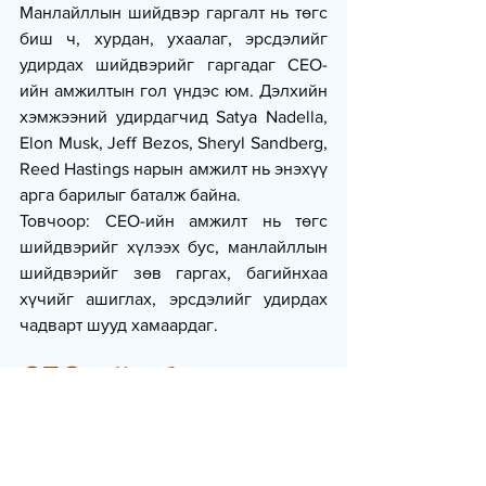
Манлайллын шийдвэр гаргалт нь төгс 
биш ч, хурдан, ухаалаг, эрсдэлийг 
удирдах шийдвэрийг гаргадаг CEO-
ийн амжилтын гол үндэс юм. Дэлхийн 
хэмжээний удирдагчид Satya Nadella, 
Elon Musk, Jeff Bezos, Sheryl Sandberg, 
Reed Hastings нарын амжилт нь энэхүү 
арга барилыг баталж байна.
Товчоор: CEO-ийн амжилт нь төгс 
шийдвэрийг хүлээх бус, манлайллын 
шийдвэрийг зөв гаргах, багийнхаа 
хүчийг ашиглах, эрсдэлийг удирдах 
чадварт шууд хамаардаг.
CEO-ийн балансыг 
олохуй
Манлайллын шийдвэр гаргалт болон 