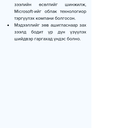
зээлийн өсөлтийг шинжилж, 
Microsoft-ийг облак технологиор 
тэргүүлэх компани болгосон.
Мэдээллийг зөв ашигласнаар зах 
зээлд бодит үр дүн үзүүлэх 
шийдвэр гаргахад үндэс болно.