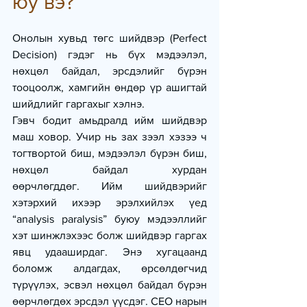
юу вэ?
Онолын хувьд төгс шийдвэр (Perfect 
Decision) гэдэг нь бүх мэдээлэл, 
нөхцөл байдал, эрсдэлийг бүрэн 
тооцоолж, хамгийн өндөр үр ашигтай 
шийдлийг гаргахыг хэлнэ.
Гэвч бодит амьдралд ийм шийдвэр 
маш ховор. Учир нь зах зээл хэзээ ч 
тогтвортой биш, мэдээлэл бүрэн биш, 
нөхцөл байдал хурдан 
өөрчлөгддөг. Ийм шийдвэрийг 
хэтэрхий ихээр эрэлхийлэх үед 
“analysis paralysis” буюу мэдээллийг 
хэт шинжлэхээс болж шийдвэр гаргах 
явц удааширдаг. Энэ хугацаанд 
боломж алдагдах, өрсөлдөгчид 
түрүүлэх, эсвэл нөхцөл байдал бүрэн 
өөрчлөгдөх эрсдэл үүсдэг. CEO нарын 