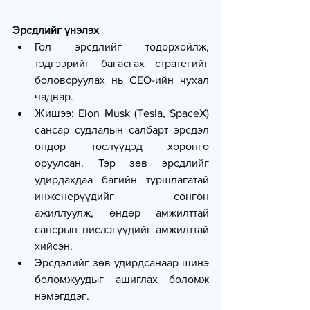
Эрсдлийг үнэлэх
Гол эрсдлийг тодорхойлж, 
тэдгээрийг багасгах стратегийг 
боловсруулах нь CEO-ийн чухал 
чадвар.
Жишээ: Elon Musk (Tesla, SpaceX) 
сансар судлалын салбарт эрсдэл 
өндөр төслүүдэд хөрөнгө 
оруулсан. Тэр зөв эрсдлийг 
удирдахдаа багийн туршлагатай 
инженерүүдийг сонгон 
ажиллуулж, өндөр амжилттай 
сансрын нислэгүүдийг амжилттай 
хийсэн.
Эрсдэлийг зөв удирдсанаар шинэ 
боломжуудыг ашиглах боломж 
нэмэгддэг.