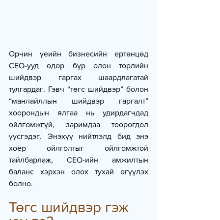
Орчин үеийн бизнесийн ертөнцөд 
CEO-ууд өдөр бүр олон төрлийн 
шийдвэр гаргах шаардлагатай 
тулгардаг. Гэвч “төгс шийдвэр” болон 
“манлайллын шийдвэр гаргалт” 
хоорондын ялгаа нь удирдагчдад 
ойлгомжгүй, заримдаа төөрөгдөл 
үүсгэдэг. Энэхүү нийтлэлд бид энэ 
хоёр ойлголтыг ойлгомжтой 
тайлбарлаж, CEO-ийн амжилтын 
баланс хэрхэн олох тухай өгүүлэх 
болно.
Төгс шийдвэр гэж 