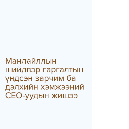
Манлайллын 
шийдвэр гаргалтын 
үндсэн зарчим ба 
дэлхийн хэмжээний 
CEO-уудын жишээ