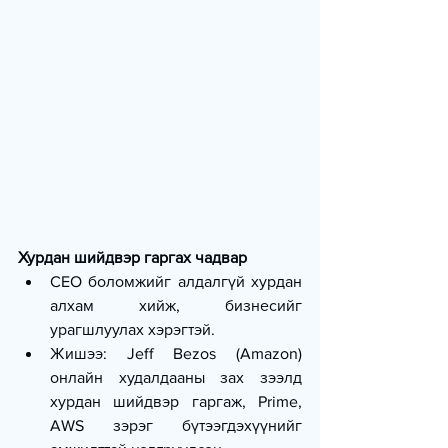
Хурдан шийдвэр гаргах чадвар
CEO боломжийг алдалгүй хурдан 
алхам хийж, бизнесийг 
урагшлуулах хэрэгтэй.
Жишээ: Jeff Bezos (Amazon) 
онлайн худалдааны зах зээлд 
хурдан шийдвэр гаргаж, Prime, 
AWS зэрэг бүтээгдэхүүнийг 