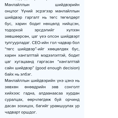
Манлайллын шийдвэрийн 
онцлог Үүний эсрэгээр манлайллын 
шийдвэр гаргалт нь төгс төгөлдөрт 
бус, харин бодит нөхцөлд нийцсэн, 
тодорхой эрсдэлийг хүлээн 
зөвшөөрсөн, цаг үеэ олсон шийдвэрт 
тулгуурладаг. CEO-ийн гол чадвар бол 
“төгс шийдвэр”-ийг хөөцөлдөх бус, 
харин хангалттай мэдээлэлтэй, бодит 
цаг хугацаанд гаргасан “хангалттай 
сайн шийдвэр” (good enough decision) 
байх нь элбэг.
Манлайллын шийдвэрийн үнэ цэнэ нь 
зөвхөн өнөөдрийн зөв сонголт 
хийхээс гадна, алдаанаасаа хурдан 
суралцах, өөрчлөгдөж буй орчинд 
дасан зохицох, багийг урамшуулах ур 
чадварт оршдог.