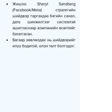
Жишээ: Sheryl Sandberg 
(Facebook/Meta) стратегийн 
шийдвэр гаргахдаа багийн санал, 
дата шинжилгээг системтэй 
ашигласнаар компанийн өсөлтийг 
бататгасан.
Багаар зөвлөлдөх нь шийдвэрийг 
илүү бодитой, олон талт болгодог.