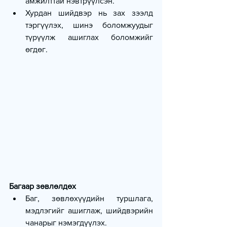
амжилттай нэвтрүүлсэн.
Хурдан шийдвэр нь зах зээлд 
тэргүүлэх, шинэ боломжуудыг 
түрүүлж ашиглах боломжийг 
өгдөг.
Багаар зөвлөлдөх
Баг, зөвлөхүүдийн туршлага, 
мэдлэгийг ашиглаж, шийдвэрийн 
чанарыг нэмэгдүүлэх.