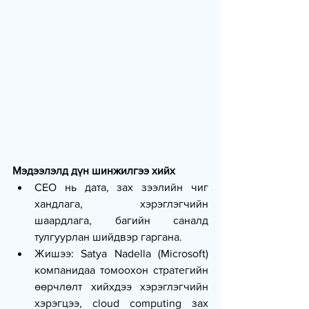
Мэдээлэлд дүн шинжилгээ хийх
CEO нь дата, зах зээлийн чиг 
хандлага, хэрэглэгчийн 
шаардлага, багийн саналд 
тулгуурлан шийдвэр гаргана.
Жишээ: Satya Nadella (Microsoft) 
компанидаа томоохон стратегийн 
өөрчлөлт хийхдээ хэрэглэгчийн 
хэрэгцээ, cloud computing зах 