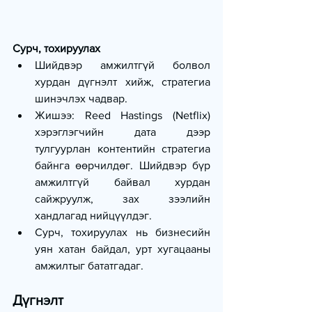
Сурч, тохируулах
Шийдвэр амжилтгүй болвол 
хурдан дүгнэлт хийж, стратегиа 
шинэчлэх чадвар.
Жишээ: Reed Hastings (Netflix) 
хэрэглэгчийн дата дээр 
тулгуурлан контентийн стратегиа 
байнга өөрчилдөг. Шийдвэр бүр 
амжилтгүй байвал хурдан 
сайжруулж, зах зээлийн 
хандлагад нийцүүлдэг.
Сурч, тохируулах нь бизнесийн 
уян хатан байдал, урт хугацааны 
амжилтыг бататгадаг. 
Дүгнэлт