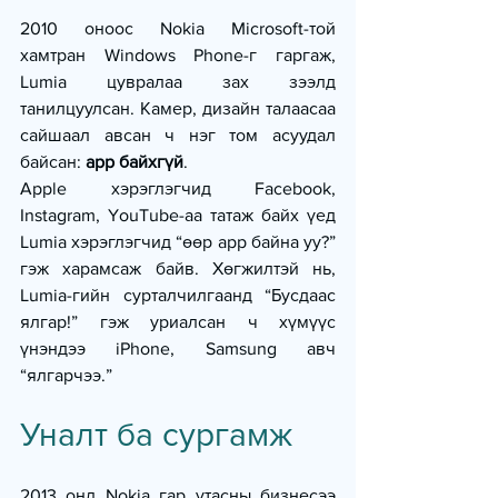
2010 оноос Nokia Microsoft-той 
хамтран Windows Phone-г гаргаж, 
Lumia цувралаа зах зээлд 
танилцуулсан. Камер, дизайн талаасаа 
сайшаал авсан ч нэг том асуудал 
байсан: 
app байхгүй
.
Apple хэрэглэгчид Facebook, 
Instagram, YouTube-аа татаж байх үед 
Lumia хэрэглэгчид “өөр app байна уу?” 
гэж харамсаж байв. Хөгжилтэй нь, 
Lumia-гийн сурталчилгаанд “Бусдаас 
ялгар!” гэж уриалсан ч хүмүүс 
үнэндээ iPhone, Samsung авч 
“ялгарчээ.”
Уналт ба сургамж
2013 онд Nokia гар утасны бизнесээ 