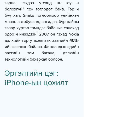
гарна, гэхдээ утсанд нь юу ч 
болохгүй” гэж тоглодог байв. Тэр ч 
бүү хэл, Snake тоглоомоор үеийнхэн 
маань автобусанд, ангидаа, бүр цайны 
газар хүртэл тэмцдэг байсныг санахад 
одоо ч инээдтэй. 2007 он гэхэд Nokia 
дэлхийн гар утасны зах зээлийн 
40%
-
ийг эзэлсэн байлаа. Финландын эдийн 
засгийн том багана, дэлхийн 
технологийн бахархал болсон.
Эргэлтийн цэг: 
iPhone-ын цохилт