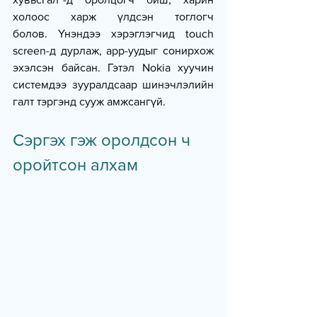
холоос харж үлдсэн тоглогч 
болов. Үнэндээ хэрэглэгчид touch 
screen-д дурлаж, app-уудыг сонирхож 
эхэлсэн байсан. Гэтэл Nokia хуучин 
системдээ зууралдсаар шинэчлэлийн 
галт тэргэнд сууж амжсангүй.
Сэргэх гэж оролдсон ч 
оройтсон алхам