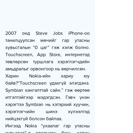
2007 онд Steve Jobs iPhone-оо 
танилцуулсан мөчийг гар утасны 
хувьсгалын “0 цаг” гэж хэлж болно. 
Touchscreen, App Store, интернетэд 
төвлөрсөн туршлага хэрэглэгчдийн 
амьдралыг орвонгоор нь өөрчилсөн.
Харин Nokia-ийн хариу юу 
байв?“Touchscreen удахгүй элэгдэнэ. 
Symbian хангалттай сайн.” гэж өөртөө 
итгэлтэйгээр мэдэгдсэн. Гэвч үнэн 
хэрэгтээ Symbian нь хэтэрхий хуучин, 
хэрэглэгчийн шинэ хүлээлтэд 
нийцэхгүй болсон байлаа.
Ингээд Nokia “ухаалаг гар утасны 
хувьсгал”-д оролцогч биш, харин 