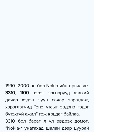
1990–2000 он бол Nokia-ийн оргил үе. 
3310
, 
1100
 зэрэг загварууд дэлхий 
даяар хэдэн зуун саяар зарагдаж, 
хэрэглэгчид “энэ утсыг эвдэнэ гэдэг 
бүтэхгүй ажил” гэж ярьдаг байлаа.
3310 бол бараг л үл эвдрэх домог. 
“Nokia-г унагахад шалан дээр цуурай 