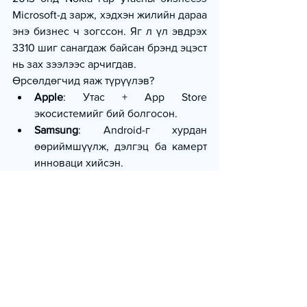
Microsoft-д зарж, хэдхэн жилийн дараа 
энэ бизнес ч зогссон. Яг л үл эвдрэх 
3310 шиг санагдаж байсан брэнд эцэст 
нь зах зээлээс арчигдав.
Өрсөлдөгчид яаж түрүүлэв?
Apple
: Утас + App Store 
экосистемийг бий болгосон.
Samsung
: Android-г хурдан 
өөриймшүүлж, дэлгэц ба камерт 
инноваци хийсэн.
Huawei
: Доод, дунд сегментэд 
түрэн орж, дэлхийд гарч ирсэн.
Nokia өнөөдөр: 
Шинэ дүрээр
Одоо Nokia гар утас хийдэггүй. Гар 