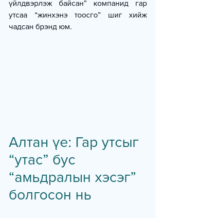
үйлдвэрлэж байсан” компанид гар 
утсаа “жинхэнэ тоосго” шиг хийж 
чадсан брэнд юм.
Алтан үе: Гар утсыг 
“утас” бус 
“амьдралын хэсэг” 
болгосон нь