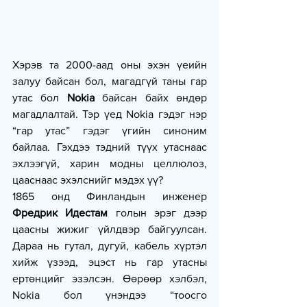
Хэрэв та 2000-аад оны эхэн үеийн 
залуу байсан бол, магадгүй таны гар 
утас бол 
Nokia
 байсан байх өндөр 
магадлалтай. Тэр үед Nokia гэдэг нэр 
“гар утас” гэдэг үгийн синоним 
байлаа. Гэхдээ тэдний түүх утаснаас 
эхлээгүй, харин модны целлюлоз, 
цааснаас эхэлснийг мэдэх үү?
1865 онд Финландын инженер 
Фредрик Идестам
 голын эрэг дээр 
цаасны жижиг үйлдвэр байгуулсан. 
Дараа нь гутал, дугуй, кабель хүртэл 
хийж үзээд, эцэст нь гар утасны 
ертөнцийг эзэлсэн. Өөрөөр хэлбэл, 
Nokia бол үнэндээ “тоосго 