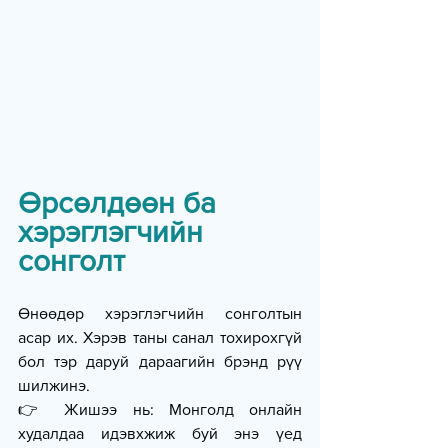
Өрсөлдөөн ба 
хэрэглэгчийн 
сонголт
Өнөөдөр хэрэглэгчийн сонголтын 
асар их. Хэрэв таны санал тохирохгүй 
бол тэр даруй дараагийн брэнд рүү 
шилжинэ.
👉 Жишээ нь: Монголд онлайн 
худалдаа идэвхжиж буй энэ үед 