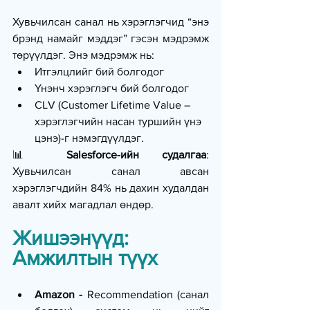
Хувьчилсан санал нь хэрэглэгчид “энэ 
брэнд намайг мэддэг” гэсэн мэдрэмж 
төрүүлдэг. Энэ мэдрэмж нь:
Итгэлцлийг бий болгодог
Үнэнч хэрэглэгч бий болгодог
CLV (Customer Lifetime Value – 
хэрэглэгчийн насан туршийн үнэ 
цэнэ)-г нэмэгдүүлдэг.
📊 
Salesforce-ийн судалгаа
: 
Хувьчилсан санал авсан 
хэрэглэгчдийн 84% нь дахин худалдан 
авалт хийх магадлал өндөр.
Жишээнүүд: 
Амжилтын түүх
Amazon - 
Recommendation (санал 