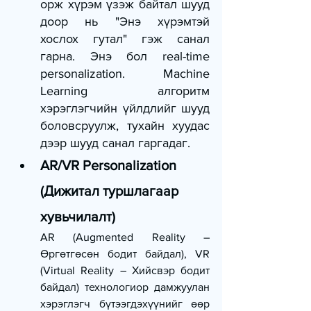
орж хүрэм үзэж байтал шууд 
доор нь "Энэ хүрэмтэй 
хослох гутал" гэж санал 
гарна. Энэ бол real-time 
personalization. Machine 
Learning алгоритм 
хэрэглэгчийн үйлдлийг шууд 
боловсруулж, тухайн хуудас 
дээр шууд санал гаргадаг.
AR/VR Personalization 
(Дижитал туршлагаар 
хувьчилалт)
AR (Augmented Reality – 
Өргөтгөсөн бодит байдал), VR 
(Virtual Reality – Хийсвэр бодит 
байдал) технологиор дамжуулан 
хэрэглэгч бүтээгдэхүүнийг өөр 