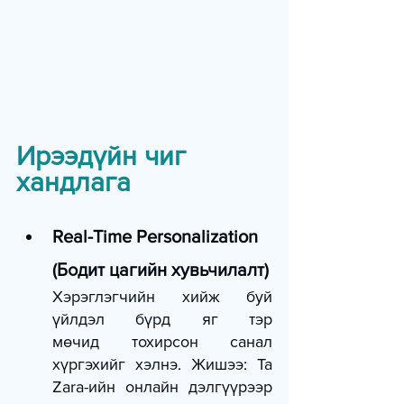
Ирээдүйн чиг 
хандлага
Real-Time Personalization 
(Бодит цагийн хувьчилалт)
Хэрэглэгчийн хийж буй 
үйлдэл бүрд яг тэр 
мөчид тохирсон санал 
хүргэхийг хэлнэ. Жишээ: Та 
Zara-ийн онлайн дэлгүүрээр 