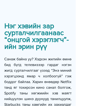
Нэг хэвийн зар 
сурталчилгаанаас 
“онцгой хэрэглэгч”-
ийн эрин рүү
Санаж байна уу? Хэдхэн жилийн өмнө 
бид бүгд телевизээр гардаг нэгэн 
жигд сурталчилгааг үзээд “Энэ миний 
хэрэгцээнд ямар ч холбоогүй” гэж 
боддог байлаа. Харин өнөөдөр Netflix 
танд яг тохирсон кино санал болгож, 
Spotify таны хөгжмийн хэв маягт 
нийцүүлэн шинэ дуунууд танилцуулж, 
Starbucks таны хамгийн их захиалдаг 