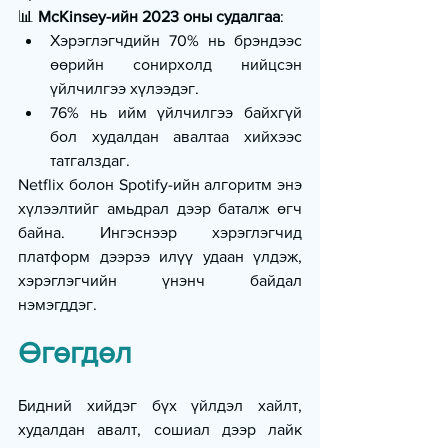
📊 
McKinsey-ийн 2023 оны судалгаа
:
Хэрэглэгчдийн 70% нь брэндээс 
өөрийн сонирхолд нийцсэн 
үйлчилгээ хүлээдэг.
76% нь ийм үйлчилгээ байхгүй 
бол худалдан авалтаа хийхээс 
татгалздаг.
Netflix болон Spotify-ийн алгоритм энэ 
хүлээлтийг амьдрал дээр баталж өгч 
байна. Ингэснээр хэрэглэгчид 
платформ дээрээ илүү удаан үлдэж, 
хэрэглэгчийн үнэнч байдал 
нэмэгддэг.
Өгөгдөл
Бидний хийдэг бүх үйлдэл хайлт, 
худалдан авалт, сошиал дээр лайк 