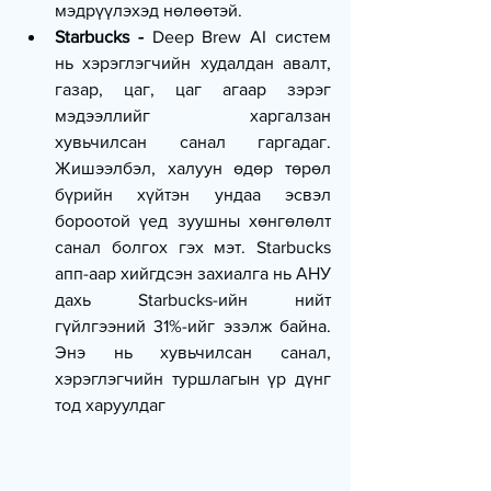
мэдрүүлэхэд нөлөөтэй.
Starbucks - 
Deep Brew AI систем 
нь хэрэглэгчийн худалдан авалт, 
газар, цаг, цаг агаар зэрэг 
мэдээллийг харгалзан 
хувьчилсан санал гаргадаг. 
Жишээлбэл, халуун өдөр төрөл 
бүрийн хүйтэн ундаа эсвэл 
бороотой үед зуушны хөнгөлөлт 
санал болгох гэх мэт. Starbucks 
апп-аар хийгдсэн захиалга нь АНУ 
дахь Starbucks-ийн нийт 
гүйлгээний 31%-ийг эзэлж байна. 
Энэ нь хувьчилсан санал, 
хэрэглэгчийн туршлагын үр дүнг 
тод харуулдаг