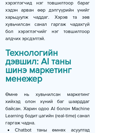
хэрэглэгчид нэг товшилтоор бараг 
хэдэн арван өөр дэлгүүрийн үнийг 
харьцуулж чаддаг. Хэрэв та зөв 
хувьчилсан санал гаргаж чадахгүй 
бол хэрэглэгчийг нэг товшилтоор 
алдчих эрсдэлтэй.
Технологийн 
дэвшил: AI таны 
шинэ маркетинг 
менежер
Өмнө нь хувьчилсан маркетинг 
хийхэд олон хүний баг шаарддаг 
байсан. Харин одоо AI болон Machine 
Learning бодит цагийн (real-time) санал 
гаргаж чадна.
Chatbot таны өмнөх асуултад 