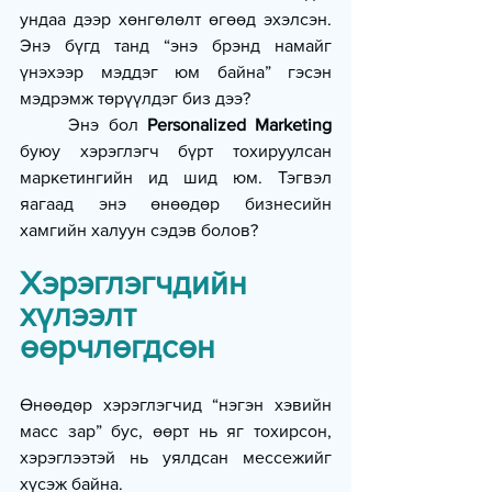
ундаа дээр хөнгөлөлт өгөөд эхэлсэн. 
Энэ бүгд танд “энэ брэнд намайг 
үнэхээр мэддэг юм байна” гэсэн 
мэдрэмж төрүүлдэг биз дээ?
	Энэ бол 
Personalized Marketing
буюу хэрэглэгч бүрт тохируулсан 
маркетингийн ид шид юм. Тэгвэл 
яагаад энэ өнөөдөр бизнесийн 
хамгийн халуун сэдэв болов?
Хэрэглэгчдийн 
хүлээлт 
өөрчлөгдсөн
Өнөөдөр хэрэглэгчид “нэгэн хэвийн 
масс зар” бус, өөрт нь яг тохирсон, 
хэрэглээтэй нь уялдсан мессежийг 
хүсэж байна.