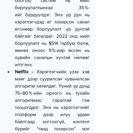
болгох) систем нь нийт 
борлуулалтынхаа 35 %-
ийг бүрдүүлдэг. Энэ үр дүн нь 
хэрэглэгчдэд яг тохирсон санал 
өгснөөр борлуулалт үр дүнтэй 
байгааг баталдаг. 2022 онд нийт 
борлуулалт нь $514 тэрбум болж, 
өмнөх оноос 9 %-иар өссөн нь 
хувийн саналын хүчтэй нөлөөг 
илтгэнэ.
Netflix - 
Хэрэглэгчийн үзэх хэв 
маяг дээр суурилсан хувьчилсан 
алгоритм хөтөлдөг. Үүний үр дүнд 
75–80 %-ийн орлого нь тухайн 
алгоритмаас гаралтай гэж 
тооцогддог. Энэ нь хэрэглэгчийг 
платформ дээр илүү удаан 
байлгаад зогсохгүй, контент 
бүрийг “танд тохирсон” мэт 