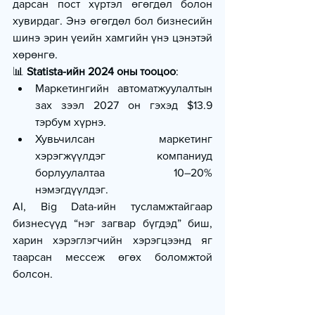
дарсан пост хүртэл өгөгдөл болон 
хувирдаг. Энэ өгөгдөл бол бизнесийн 
шинэ эрин үеийн хамгийн үнэ цэнэтэй 
хөрөнгө.
📊 
Statista-ийн 2024 оны тооцоо
:
Маркетингийн автоматжуулалтын 
зах зээл 2027 он гэхэд $13.9 
тэрбум хүрнэ.
Хувьчилсан маркетинг 
хэрэгжүүлдэг компаниуд 
борлуулалтаа 10–20% 
нэмэгдүүлдэг.
AI, Big Data-ийн тусламжтайгаар 
бизнесүүд “нэг загвар бүгдэд” биш, 
харин хэрэглэгчийн хэрэгцээнд яг 
таарсан мессеж өгөх боломжтой 
болсон.