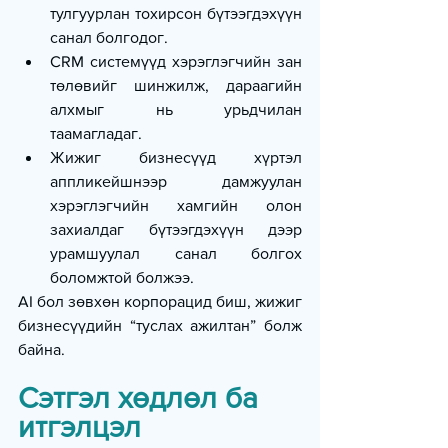
тулгуурлан тохирсон бүтээгдэхүүн 
санал болгодог.
CRM системүүд хэрэглэгчийн зан 
төлөвийг шинжилж, дараагийн 
алхмыг нь урьдчилан 
таамагладаг.
Жижиг бизнесүүд хүртэл 
аппликейшнээр дамжуулан 
хэрэглэгчийн хамгийн олон 
захиалдаг бүтээгдэхүүн дээр 
урамшуулал санал болгох 
боломжтой болжээ.
AI бол зөвхөн корпорацид биш, жижиг 
бизнесүүдийн “туслах ажилтан” болж 
байна.
Сэтгэл хөдлөл ба 
итгэлцэл