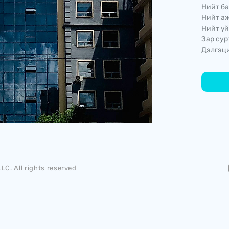
Нийт ба
Нийт аж
Нийт үй
Зар сур
Дэлгэци
LC. All rights reserved