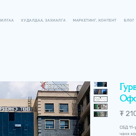
ЧИЛГАА
ХУДАЛДАА, ЗАХИАЛГА
МАРКЕТИНГ, КОНТЕНТ
БЛОГ
Гур
Оф
₮ 21
СБД 11-
чанх х