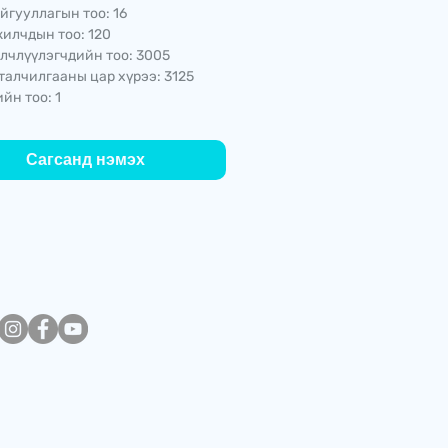
йгууллагын тоо: 16
илчдын тоо: 120
лчлүүлэгчдийн тоо: 3005
талчилгааны цар хүрээ: 3125
йн тоо: 1
Сагсанд нэмэх