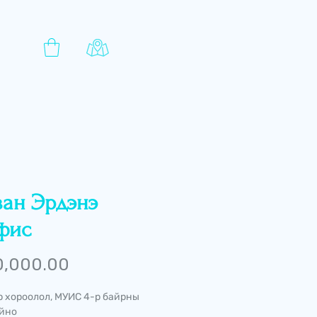
ван Эрдэнэ
фис
Price
0,000.00
р хороолол, МУИС 4-р байрны
ойно