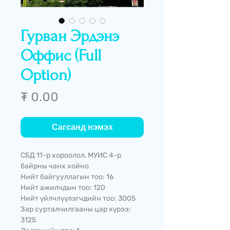
Гурван Эрдэнэ
Оффис (Full
Option)
Price
₮ 0.00
Сагсанд нэмэх
СБД 11-р хороолол, МУИС 4-р
байрны чанх хойно
Нийт байгууллагын тоо: 16
Нийт ажилчдын тоо: 120
Нийт үйлчлүүлэгчдийн тоо: 3005
Зар сурталчилгааны цар хүрээ:
3125