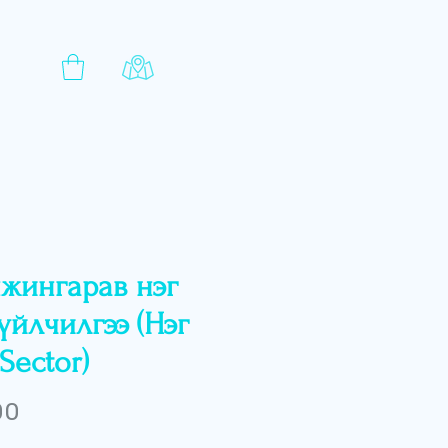
жингарав нэг
үйлчилгээ (Нэг
Sector)
Price
00