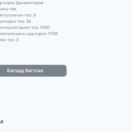
р хороо Дүнжингарав
аны төв
йгууллагын тоо: 8
илчдын тоо: 38
лчлүүлэгчдийн тоо: 9700
талчилгааны цар хүрээ: 9738
йн тоо: 3
Багцад багтсан
эл