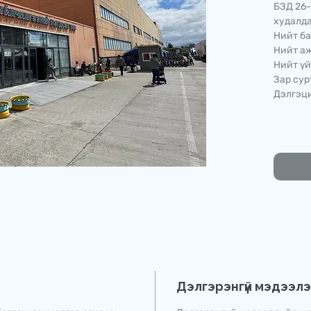
БЗД 26-
худалда
Нийт ба
Нийт аж
Нийт үй
Зар сур
Дэлгэци
Дэлгэрэнгүй мэдээл