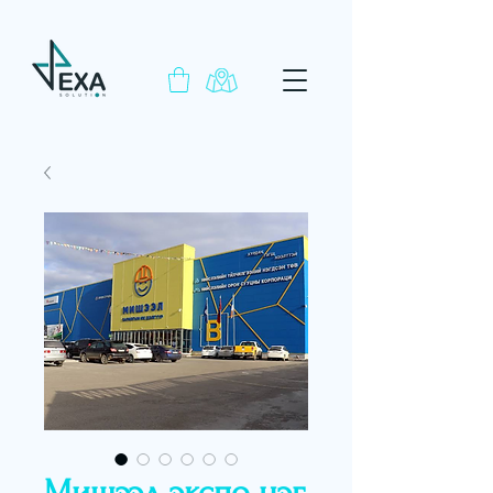
Мишээл экспо нэг