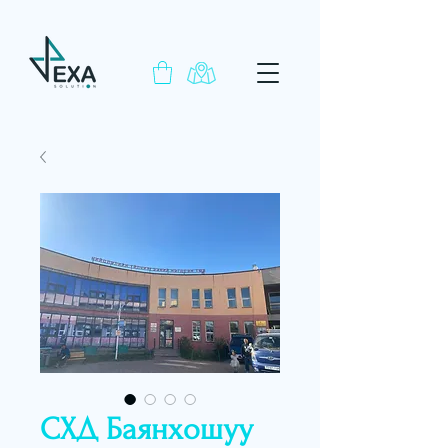
СХД Баянхошуу