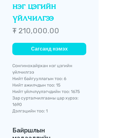
нэг цэгийн
үйлчилгээ
Price
₮ 210,000.00
Сагсанд нэмэх
Сонгинохайрхан нэг цэгийн
үйлчилгээ
Нийт байгууллагын тоо: 6
Нийт ажилчдын тоо: 15
Нийт үйлчлүүлэгчдийн тоо: 1675
Зар сурталчилгааны цар хүрээ:
1690
Дэлгэцийн тоо: 1
Байршлын
мэдээллийн