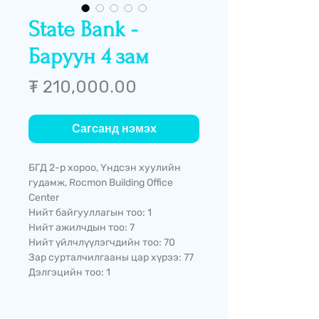
State Bank -
Баруун 4 зам
Price
₮ 210,000.00
Сагсанд нэмэх
БГД 2-р хороо, Үндсэн хуулийн
гудамж, Rocmon Building Office
Center
Нийт байгууллагын тоо: 1
Нийт ажилчдын тоо: 7
Нийт үйлчлүүлэгчдийн тоо: 70
Зар сурталчилгааны цар хүрээ: 77
Дэлгэцийн тоо: 1