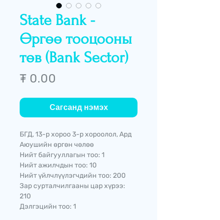
State Bank -
Өргөө тооцооны
төв (Bank Sector)
Price
₮ 0.00
Сагсанд нэмэх
БГД, 13-р хороо 3-р хороолол, Ард
Аюушийн өргөн чөлөө
Нийт байгууллагын тоо: 1
Нийт ажилчдын тоо: 10
Нийт үйлчлүүлэгчдийн тоо: 200
Зар сурталчилгааны цар хүрээ:
210
Дэлгэцийн тоо: 1