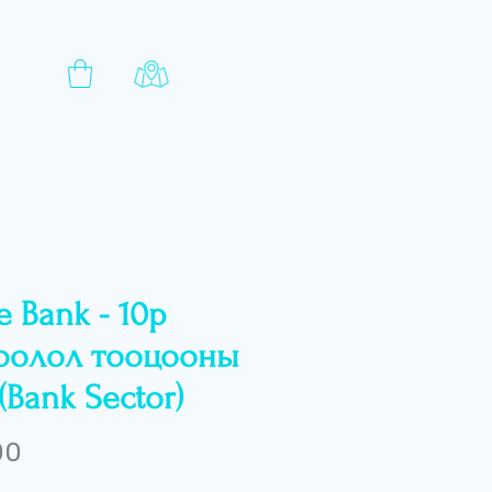
e Bank - 10р
оолол тооцооны
(Bank Sector)
Price
00