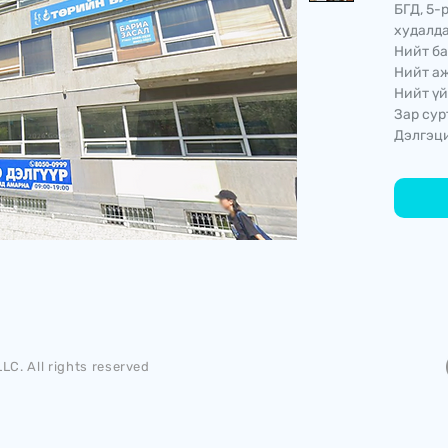
БГД, 5-
худалда
Нийт ба
Нийт аж
Нийт үй
Зар сур
Дэлгэци
LC. All rights reserved