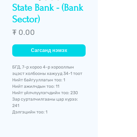
State Bank - (Bank
Sector)
Price
₮ 0.00
Сагсанд нэмэх
БГД, 7-р хороо 4-р хорооллын
эцэст холбооны хажууд 34-1 тоот
Нийт байгууллагын тоо: 1
Нийт ажилчдын тоо: 11
Нийт үйлчлүүлэгчдийн тоо: 230
Зар сурталчилгааны цар хүрээ:
241
Дэлгэцийн тоо: 1