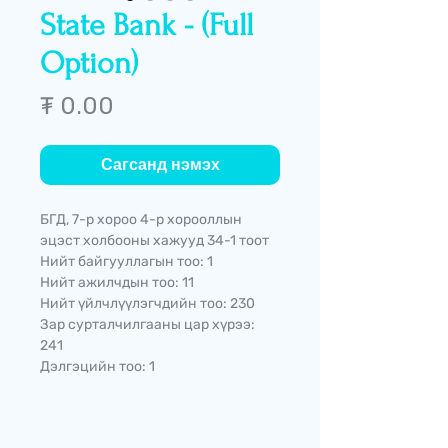
State Bank - (Full
Option)
Price
₮ 0.00
Сагсанд нэмэх
БГД, 7-р хороо 4-р хорооллын
эцэст холбооны хажууд 34-1 тоот
Нийт байгууллагын тоо: 1
Нийт ажилчдын тоо: 11
Нийт үйлчлүүлэгчдийн тоо: 230
Зар сурталчилгааны цар хүрээ:
241
Дэлгэцийн тоо: 1