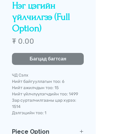
Нэг цэгийн
үйлчилгээ (Full
Option)
Price
₮ 0.00
Багцад багтсан
ЧД Сэлх
Нийт байгууллагын тоо: 6
Нийт ажилчдын тоо: 15
Нийт үйлчлүүлэгчдийн тоо: 1499
Зар сурталчилгааны цар хүрээ:
1514
Дэлгэцийн тоо: 1
Piece Option