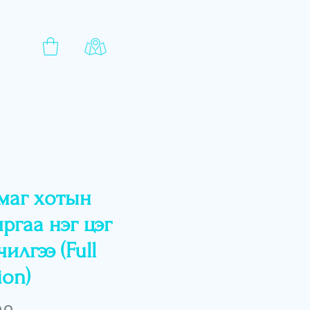
маг хотын
ргаа нэг цэг
илгээ (Full
ion)