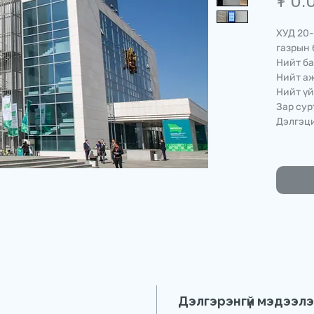
₮ 0.
ХУД 20-
газрын 
Нийт ба
Нийт аж
Нийт үй
Зар сур
Дэлгэци
Дэлгэрэнгүй мэдээл