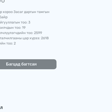
Price
00
р хороо Засаг даргын тамгын
байр
йгууллагын тоо: 3
илчдын тоо: 19
лчлүүлэгчдийн тоо: 2599
талчилгааны цар хүрээ: 2618
йн тоо: 2
Багцад багтсан
эл