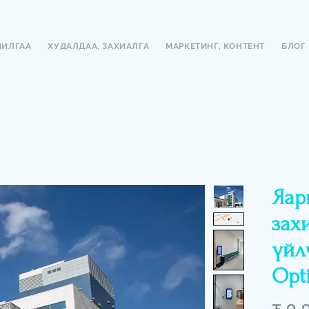
ЧИЛГАА
ХУДАЛДАА, ЗАХИАЛГА
МАРКЕТИНГ, КОНТЕНТ
БЛОГ
Яар
захи
үйлч
Opt