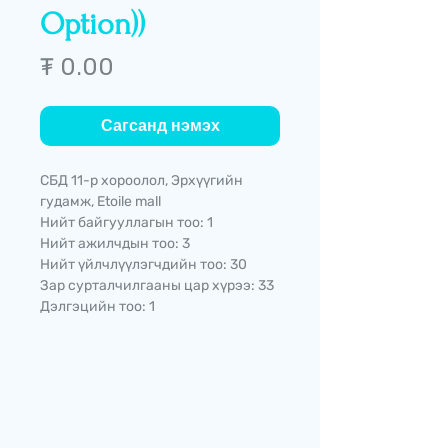
Option))
Price
₮ 0.00
Сагсанд нэмэх
СБД 11-р хороолол, Эрхүүгийн
гудамж, Etoile mall
Нийт байгууллагын тоо: 1
Нийт ажилчдын тоо: 3
Нийт үйлчлүүлэгчдийн тоо: 30
Зар сурталчилгааны цар хүрээ: 33
Дэлгэцийн тоо: 1