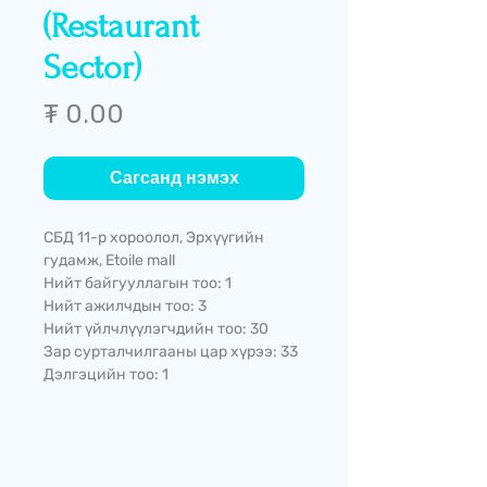
(Restaurant
Sector)
Price
₮ 0.00
Сагсанд нэмэх
СБД 11-р хороолол, Эрхүүгийн
гудамж, Etoile mall
Нийт байгууллагын тоо: 1
Нийт ажилчдын тоо: 3
Нийт үйлчлүүлэгчдийн тоо: 30
Зар сурталчилгааны цар хүрээ: 33
Дэлгэцийн тоо: 1