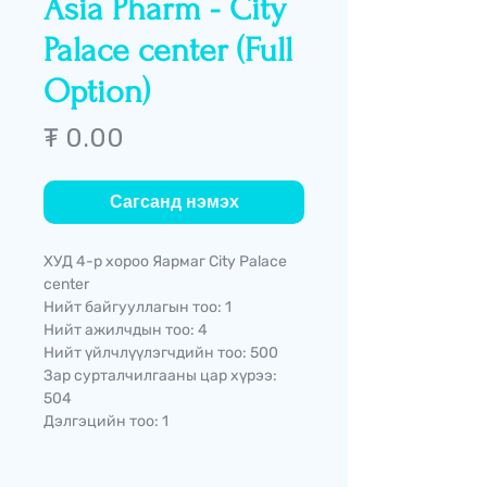
Asia Pharm - City
Palace center (Full
Option)
Price
₮ 0.00
Сагсанд нэмэх
ХУД 4-р хороо Яармаг City Palace
center
Нийт байгууллагын тоо: 1
Нийт ажилчдын тоо: 4
Нийт үйлчлүүлэгчдийн тоо: 500
Зар сурталчилгааны цар хүрээ:
504
Дэлгэцийн тоо: 1