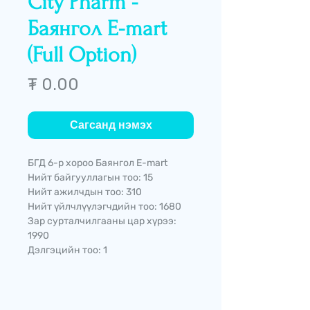
City Pharm -
Баянгол E-mart
(Full Option)
Price
₮ 0.00
Сагсанд нэмэх
БГД 6-р хороо Баянгол E-mart
Нийт байгууллагын тоо: 15
Нийт ажилчдын тоо: 310
Нийт үйлчлүүлэгчдийн тоо: 1680
Зар сурталчилгааны цар хүрээ:
1990
Дэлгэцийн тоо: 1