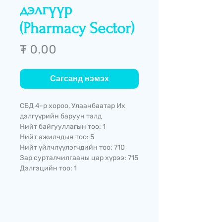
дэлгүүр
(Pharmacy Sector)
Price
₮ 0.00
Сагсанд нэмэх
СБД 4-р хороо, Улаанбаатар Их
дэлгүүрийн баруун талд
Нийт байгууллагын тоо: 1
Нийт ажилчдын тоо: 5
Нийт үйлчлүүлэгчдийн тоо: 710
Зар сурталчилгааны цар хүрээ: 715
Дэлгэцийн тоо: 1