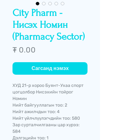
City Pharm -
Нисэх Номин
(Pharmacy Sector)
Price
₮ 0.00
Сагсанд нэмэх
ХУД 21-р хороо Буянт-Ухаа спорт
цогцолбор Нисэхийн тойрог
Номин
Нийт байгууллагын тоо: 2
Нийт ажилчдын тоо: 4
Нийт үйлчлүүлэгчдийн тоо: 580
Зар сурталчилгааны цар хүрээ:
584
Дэлгэцийн тоо: 1