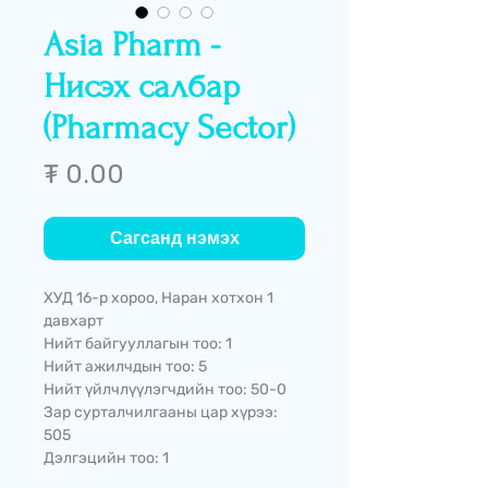
Asia Pharm -
Нисэх салбар
(Pharmacy Sector)
Price
₮ 0.00
Сагсанд нэмэх
ХУД 16-р хороо, Наран хотхон 1
давхарт
Нийт байгууллагын тоо: 1
Нийт ажилчдын тоо: 5
Нийт үйлчлүүлэгчдийн тоо: 50-0
Зар сурталчилгааны цар хүрээ:
505
Дэлгэцийн тоо: 1