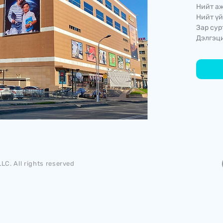
Нийт аж
Нийт үй
Зар сур
Дэлгэци
LC. All rights reserved