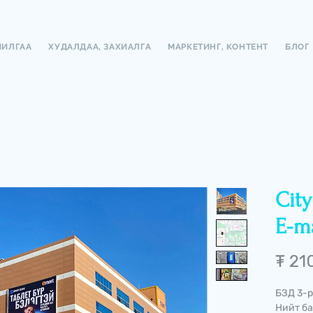
ЧИЛГАА
ХУДАЛДАА, ЗАХИАЛГА
МАРКЕТИНГ, КОНТЕНТ
БЛОГ
Cit
E-m
₮ 21
БЗД 3-р
Нийт ба