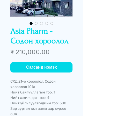
Asia Pharm -
Содон хороолол
Price
₮ 210,000.00
Сагсанд нэмэх
СХД 21-р хороолол, Содон
хороолол 101а
Нийт байгууллагын тоо: 1
Нийт ажилчдын тоо: 4
Нийт үйлчлүүлэгчдийн тоо: 500
Зар сурталчилгааны цар хүрээ:
504