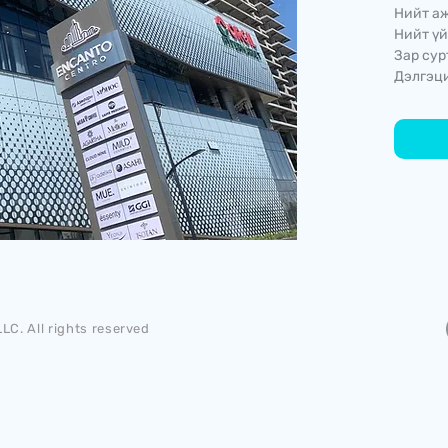
Нийт аж
Нийт үй
Зар сур
Дэлгэци
LC. All rights reserved