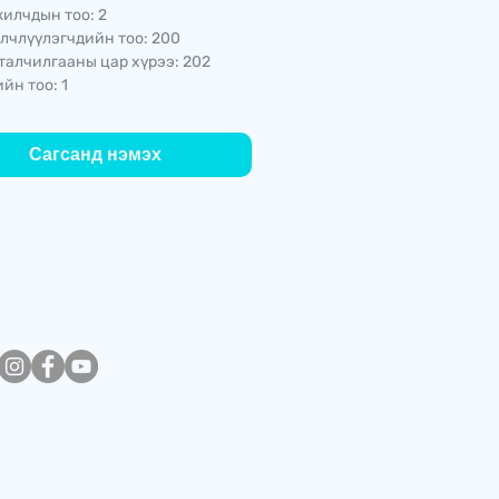
илчдын тоо: 2
лчлүүлэгчдийн тоо: 200
талчилгааны цар хүрээ: 202
йн тоо: 1
Сагсанд нэмэх