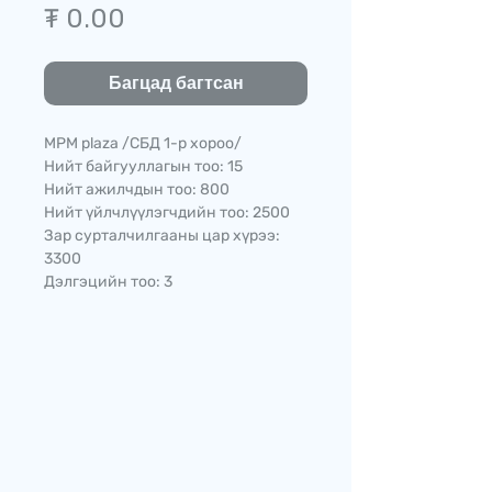
Price
₮ 0.00
Багцад багтсан
MPM plaza /СБД 1-р хороо/
Нийт байгууллагын тоо: 15
Нийт ажилчдын тоо: 800
Нийт үйлчлүүлэгчдийн тоо: 2500
Зар сурталчилгааны цар хүрээ:
3300
Дэлгэцийн тоо: 3