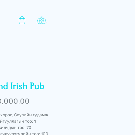
d Irish Pub
Price
0,000.00
 хороо, Сөүлийн гудамж
йгууллагын тоо: 1
илчдын тоо: 70
лчлүүлэгчдийн тоо: 100