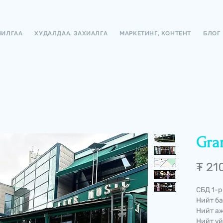
ЧИЛГАА
ХУДАЛДАА, ЗАХИАЛГА
МАРКЕТИНГ, КОНТЕНТ
БЛОГ
Gran
₮ 21
СБД 1-р
Нийт ба
Нийт аж
Нийт үй