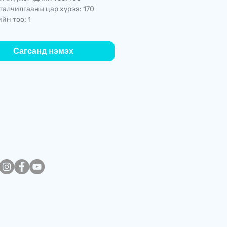
талчилгааны цар хүрээ: 170
йн тоо: 1
Сагсанд нэмэх