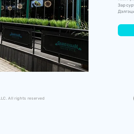
Зар сур
Дэлгэци
LC. All rights reserved