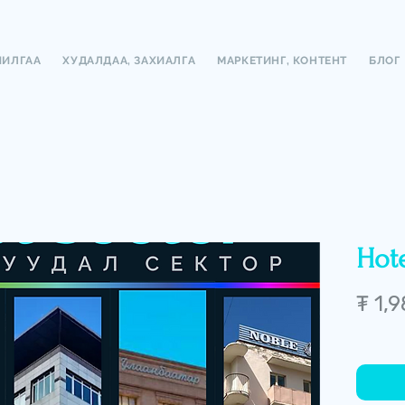
ЧИЛГАА
ХУДАЛДАА, ЗАХИАЛГА
МАРКЕТИНГ, КОНТЕНТ
БЛОГ
Hote
₮ 1,