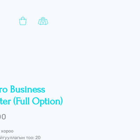
ro Business
er (Full Option)
Price
00
 хороо
йгууллагын тоо: 20