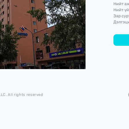
Нийт аж
Нийт үй
Зар сур
Дэлгэци
LC. All rights reserved