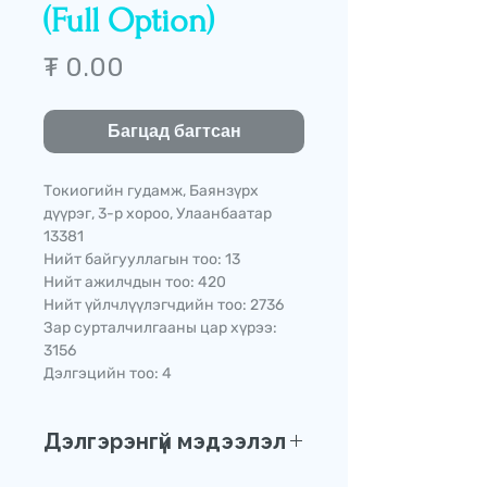
(Full Option)
Price
₮ 0.00
Багцад багтсан
Токиогийн гудамж, Баянзүрх
дүүрэг, 3-р хороо, Улаанбаатар
13381
Нийт байгууллагын тоо: 13
Нийт ажилчдын тоо: 420
Нийт үйлчлүүлэгчдийн тоо: 2736
Зар сурталчилгааны цар хүрээ:
3156
Дэлгэцийн тоо: 4
Дэлгэрэнгүй мэдээлэл
Дэлгэрэнгүй мэдээллийг