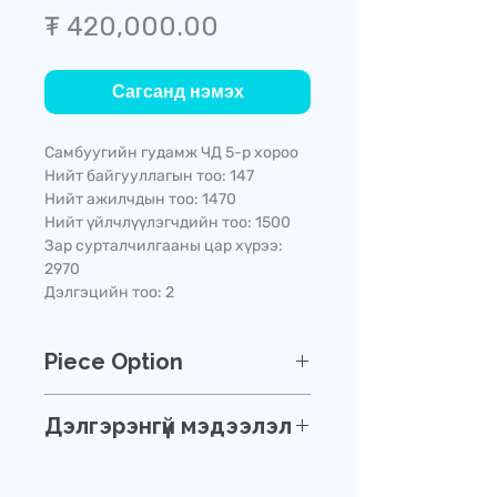
Price
₮ 420,000.00
Сагсанд нэмэх
Самбуугийн гудамж ЧД 5-р хороо
Нийт байгууллагын тоо: 147
Нийт ажилчдын тоо: 1470
Нийт үйлчлүүлэгчдийн тоо: 1500
Зар сурталчилгааны цар хүрээ:
2970
Дэлгэцийн тоо: 2
Piece Option
Та бидэнтэй дараах сувгаар
Дэлгэрэнгүй мэдээлэл
холбогдож захиалгаа өгнө үү.
E-mail: sales@vexa.mn
Дэлгэрэнгүй мэдээллийг
Утас: +976 7570 3003
хүснэгтээр харахыг хүсвэл
энд