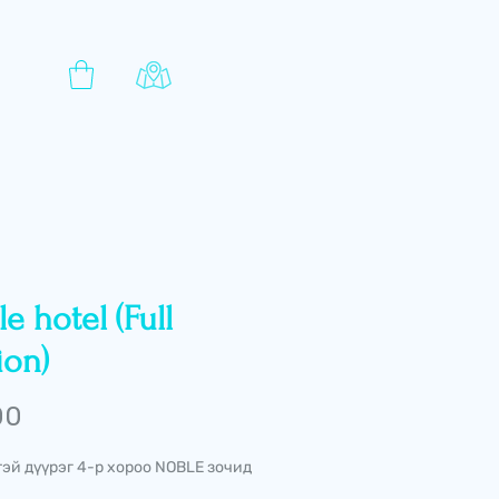
e hotel (Full
ion)
Price
00
эй дүүрэг 4-р хороо NOBLE зочид