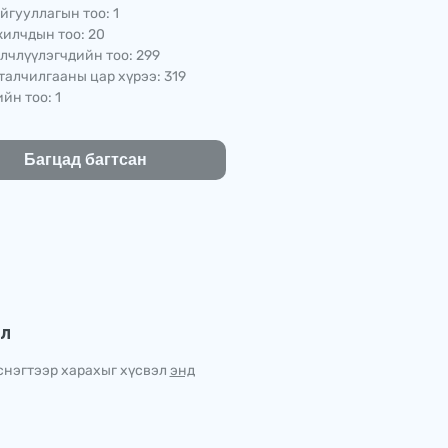
йгууллагын тоо: 1
илчдын тоо: 20
лчлүүлэгчдийн тоо: 299
талчилгааны цар хүрээ: 319
йн тоо: 1
Багцад багтсан
эл
снэгтээр харахыг хүсвэл
энд