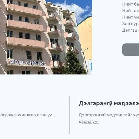
Нийт ба
Нийт аж
Нийт үй
Зар сур
Дэлгэци
Дэлгэрэнгүй мэдээл
огдож захиалгаа өгнө үү.
Дэлгэрэнгүй мэдээллийг хү
дарна уу.