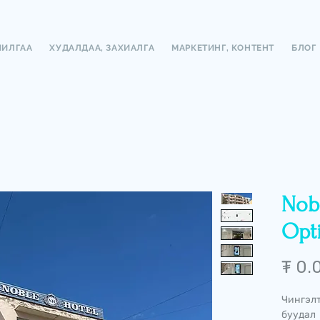
ЧИЛГАА
ХУДАЛДАА, ЗАХИАЛГА
МАРКЕТИНГ, КОНТЕНТ
БЛОГ
Nobl
Opt
₮ 0.
Чингэлт
буудал