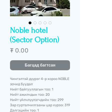
Noble hotel
(Sector Option)
Price
₮ 0.00
Багцад багтсан
Чингэлтэй дүүрэг 4-р хороо NOBLE
зочид буудал
Нийт байгууллагын тоо: 1
Нийт ажилчдын тоо: 20
Нийт үйлчлүүлэгчдийн тоо: 299
Зар сурталчилгааны цар хүрээ: 319
Дэлгэцийн тоо: 1