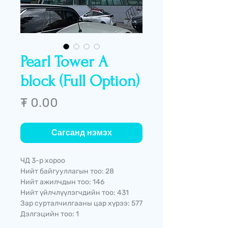
Pearl Tower A
block (Full Option)
Price
₮ 0.00
Сагсанд нэмэх
ЧД 3-р хороо
Нийт байгууллагын тоо: 28
Нийт ажилчдын тоо: 146
Нийт үйлчлүүлэгчдийн тоо: 431
Зар сурталчилгааны цар хүрээ: 577
Дэлгэцийн тоо: 1