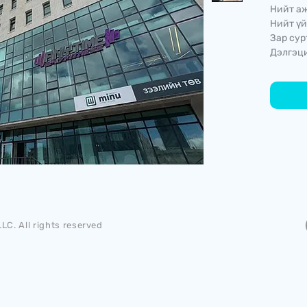
Нийт аж
Нийт үй
Зар сур
Дэлгэци
LC. All rights reserved