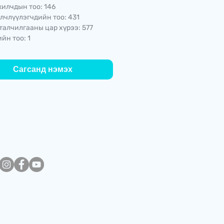
илчдын тоо: 146
лчлүүлэгчдийн тоо: 431
талчилгааны цар хүрээ: 577
йн тоо: 1
Сагсанд нэмэх