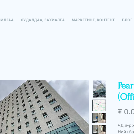
ЧИЛГАА
ХУДАЛДАА, ЗАХИАЛГА
МАРКЕТИНГ, КОНТЕНТ
БЛОГ
Pear
(Off
₮ 0.
ЧД 3-р 
Нийт ба