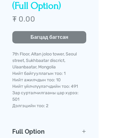
(Full Option)
Price
₮ 0.00
Багцад багтсан
7th Floor, Altan joloo tower, Seoul
street, Sukhbaatar discrict,
Ulaanbaatar, Mongolia
Нийт байгууллагын тоо: 1
Нийт ажилчдын тоо: 10
Нийт үйлчлүүлэгчдийн тоо: 491
Зар сурталчилгааны цар хүрээ:
501
Дэлгэцийн тоо: 2
Full Option