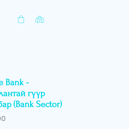
e Bank -
лантай гүүр
ар (Bank Sector)
Price
00