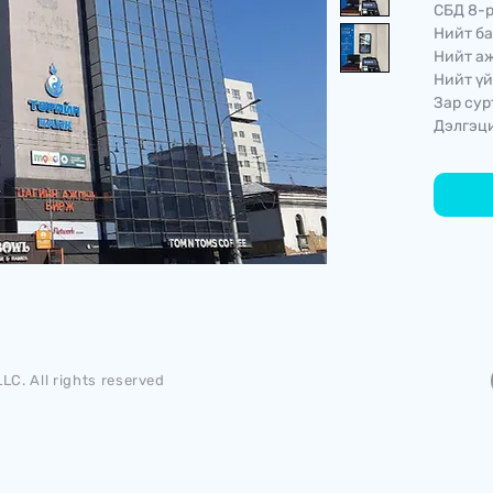
СБД 8-р
Нийт ба
Нийт аж
Нийт үй
Зар сур
Дэлгэци
LC. All rights reserved