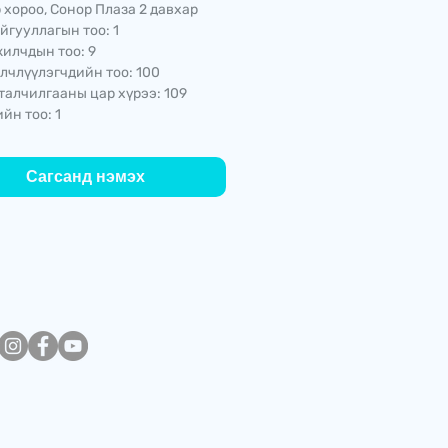
 хороо, Сонор Плаза 2 давхар
йгууллагын тоо: 1
илчдын тоо: 9
лчлүүлэгчдийн тоо: 100
талчилгааны цар хүрээ: 109
йн тоо: 1
Сагсанд нэмэх