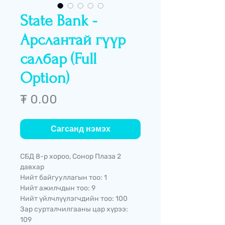
State Bank -
Арслантай гүүр
салбар (Full
Option)
Price
₮ 0.00
Сагсанд нэмэх
СБД 8-р хороо, Сонор Плаза 2
давхар
Нийт байгууллагын тоо: 1
Нийт ажилчдын тоо: 9
Нийт үйлчлүүлэгчдийн тоо: 100
Зар сурталчилгааны цар хүрээ:
109