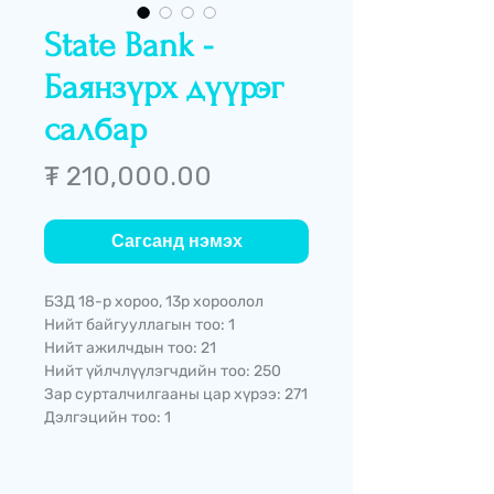
State Bank -
Баянзүрх дүүрэг
салбар
Price
₮ 210,000.00
Сагсанд нэмэх
БЗД 18-р хороо, 13р хороолол
Нийт байгууллагын тоо: 1
Нийт ажилчдын тоо: 21
Нийт үйлчлүүлэгчдийн тоо: 250
Зар сурталчилгааны цар хүрээ: 271
Дэлгэцийн тоо: 1