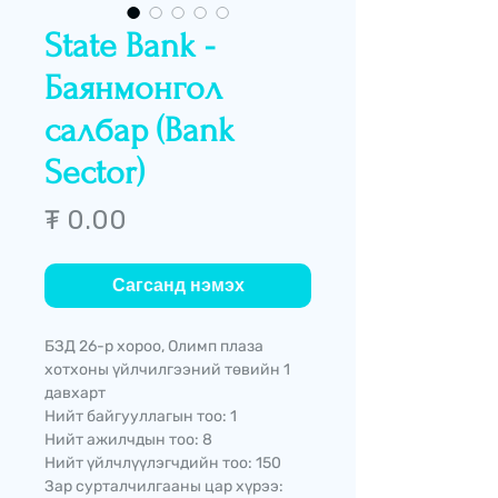
State Bank -
Баянмонгол
салбар (Bank
Sector)
Price
₮ 0.00
Сагсанд нэмэх
БЗД 26-р хороо, Олимп плаза
хотхоны үйлчилгээний төвийн 1
давхарт
Нийт байгууллагын тоо: 1
Нийт ажилчдын тоо: 8
Нийт үйлчлүүлэгчдийн тоо: 150
Зар сурталчилгааны цар хүрээ: