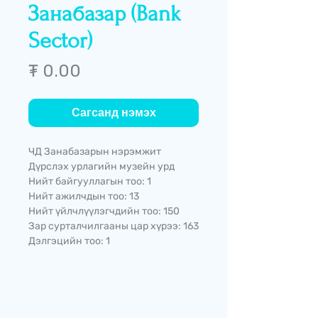
Занабазар (Bank
Sector)
Price
₮ 0.00
Сагсанд нэмэх
ЧД Занабазарын нэрэмжит
Дүрслэх урлагийн музейн урд
Нийт байгууллагын тоо: 1
Нийт ажилчдын тоо: 13
Нийт үйлчлүүлэгчдийн тоо: 150
Зар сурталчилгааны цар хүрээ: 163
Дэлгэцийн тоо: 1