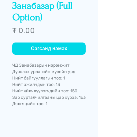
Занабазар (Full
Option)
Price
₮ 0.00
Сагсанд нэмэх
ЧД Занабазарын нэрэмжит
Дүрслэх урлагийн музейн урд
Нийт байгууллагын тоо: 1
Нийт ажилчдын тоо: 13
Нийт үйлчлүүлэгчдийн тоо: 150
Зар сурталчилгааны цар хүрээ: 163
Дэлгэцийн тоо: 1