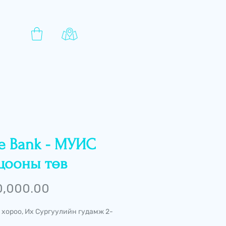
te Bank - МУИС
цооны төв
Price
0,000.00
 хороо, Их Сургуулийн гудамж 2-