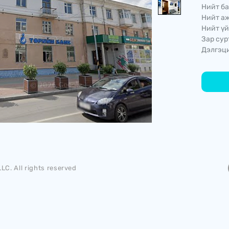
Нийт ба
Нийт аж
Нийт үй
Зар сур
Дэлгэци
LC. All rights reserved