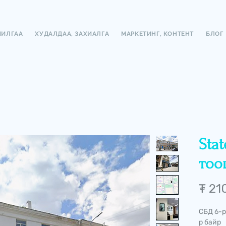
ЧИЛГАА
ХУДАЛДАА, ЗАХИАЛГА
МАРКЕТИНГ, КОНТЕНТ
БЛОГ
Sta
тоо
₮ 21
СБД 6-р
р байр