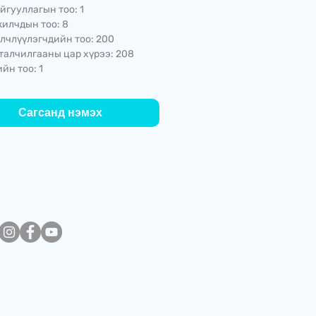
йгууллагын тоо: 1
илчдын тоо: 8
лчлүүлэгчдийн тоо: 200
талчилгааны цар хүрээ: 208
йн тоо: 1
Сагсанд нэмэх