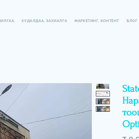
ЧИЛГАА
ХУДАЛДАА, ЗАХИАЛГА
МАРКЕТИНГ, КОНТЕНТ
БЛОГ
Stat
Нар
тоо
Opt