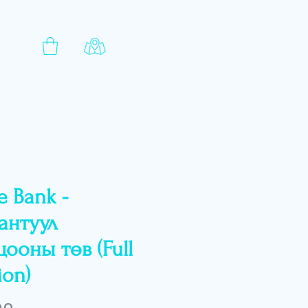
e Bank -
антуул
цооны төв (Full
ion)