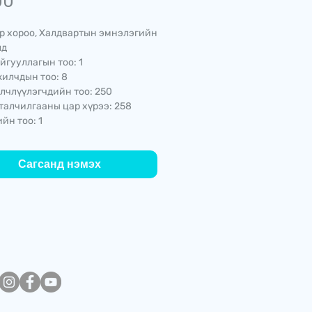
Price
00
р хороо, Халдвартын эмнэлэгийн
лд
йгууллагын тоо: 1
илчдын тоо: 8
лчлүүлэгчдийн тоо: 250
талчилгааны цар хүрээ: 258
йн тоо: 1
Сагсанд нэмэх