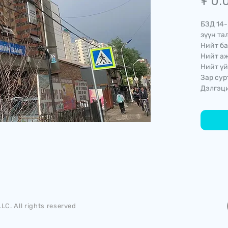
₮ 0.
БЗД 14-
зүүн та
Нийт ба
Нийт аж
Нийт үй
Зар сур
Дэлгэци
LC. All rights reserved